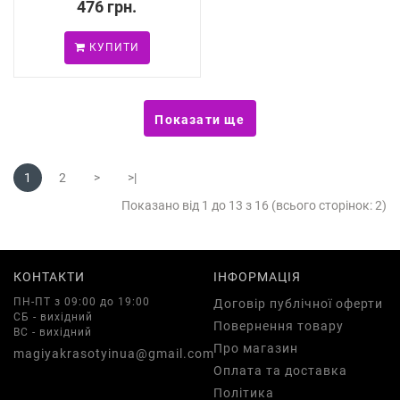
476 грн.
КУПИТИ
Показати ще
1
2
>
>|
Показано від 1 до 13 з 16 (всього сторінок: 2)
КОНТАКТИ
ІНФОРМАЦІЯ
ПН-ПТ з 09:00 до 19:00
Договір публічної оферти
СБ - вихідний
Повернення товару
ВС - вихідний
Про магазин
magiyakrasotyinua@gmail.com
Оплата та доставка
Політика