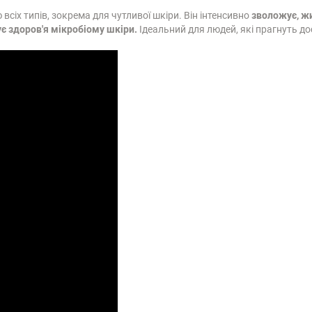
сіх типів, зокрема для чутливої шкіри. Він інтенсивно
зволожує, жи
є здоров'я мікробіому шкіри.
Ідеальний для людей, які прагнуть до