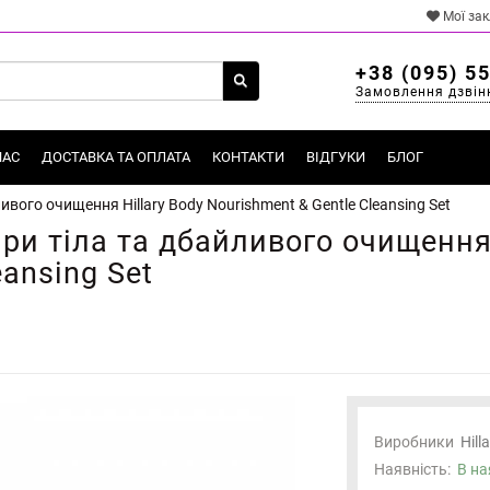
Мої за
+38 (095) 5
Замовлення дзвін
НАС
ДОСТАВКА ТА ОПЛАТА
КОНТАКТИ
ВІДГУКИ
БЛОГ
ивого очищення Hillary Body Nourishment & Gentle Cleansing Set
ри тіла та дбайливого очищення 
eansing Set
Виробники
Hill
Наявність:
В на