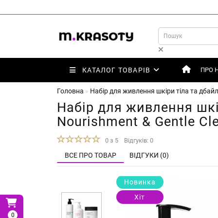
КАТАЛОГ ТОВАРІВ
ПРО 
Головна
Набір для живлення шкіри тіла та дбайл
Набір для живлення шкі
Nourishment & Gentle Cl
0 з 5
Відгуків: 0
ВСЕ ПРО ТОВАР
ВІДГУКИ (0)
Новинка
Хіт
0