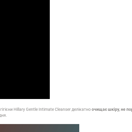
гієни Hillary Gentle Intimate Cleanser делікатно
очищає шкіру, не по
дня.