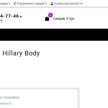
кладки
0
Порівняння товарів
0
Особистий кабінет
54-77-46
0
товарів: 0 грн.
ка
Hillary Body
ary Cosmetics
явності