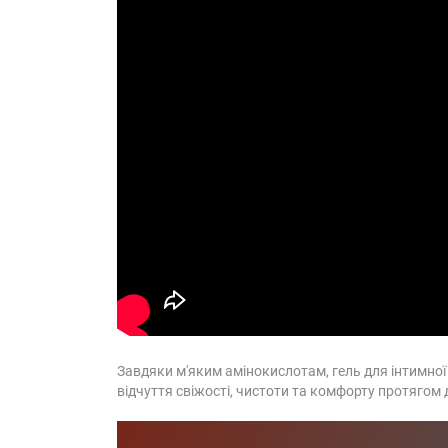
Завдяки м'яким амінокислотам, гель для інтимної гі
відчуття свіжості, чистоти та комфорту протягом 