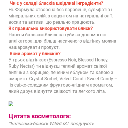
Чи є у складі блисків шкідливі інгредієнти?
Ні. Формула створена без парабенів, сульфатів і
мінеральних олій, з акцентом на натуральні олії,
воски та активи, що реально працюють.
Як правильно використовувати блиск?
Нанеси бальзам-блиск на губи за допомогою
аплікатора, для більш насиченого відтінку можна
нашаровувати продукт.
Який аромат у блисків?
У трьох відтінках (Espresso Noir, Blessed Honey,
Ruby Nectar) ти відчуєш теплий аромат свіжої
випічки з корицею, печеним яблуком та кавою з
амарето. Crystal Sorbet, Velvet Coral і Sweet Candy –
із свіжо-солодким фруктово-ягідним ароматом,
який дарує відчуття свіжості та легкого літа.
Цитата косметолога:
“Бальзами-блиски WiSHLiST поєднують