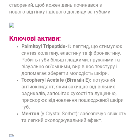
створений, щоб кожен день починався з
нового відтінку і дієвого догляду за губами.
Ключові активи:
Palmitoyl Tripeptide-1:
пептид, що стимулює
синтез колагену, еластину та фібронектину.
Робить губи більш гладкими, пружними та
візуально об’ємними, вирівнює текстуру і
допомагає зберегти молодість шкіри.
Tocopheryl Acetate (Вітамін Е):
потужний
антиоксидант, який захищає від вільних
радикалів, запобігає сухості та лущенню,
прискорює відновлення пошкодженої шкіри
губ.
Ментол
(у Crystal Sorbet): забезпечує свіжість
та легкий охолоджувальний ефект.