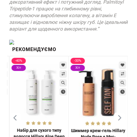
декоративний ефект і потужний догляд. Palmitoyl
Tripeptide-1 працює на глибинному рівні,
стимулюючи вироблення колагену, а вітамін Е
захищає і відновлює ніжну шкіру губ. Це ідеальний
варіант для щоденного використання.”
РЕКОМЕНДУЄМО
-40%
-30%
-3
Хіт
Хіт
Х
Набір для сухого типу
 та
Шиммер крем-гель Hillary
На
волосся Hillary Aloe Deep
O...
Nudе Rose + Мус-
та 