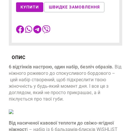
КУПИТИ
ШВИДКЕ ЗАМОВЛЕННЯ
ОПИС
6 відтінків настрою, один набір, безліч образів.
Від
ніжного рожевого до спокусливого бордового –
цей набір створений, щоб підкреслити твою
жіночність у будь-який момент дня. І все це з
доглядом, який не просто прикрашає, а й
піклується про твої губи.
Від насиченої кавової теплоти до свіжо-ягідної
ніжност
і – набір із 6 бальзамів-блисків WiSHLiST