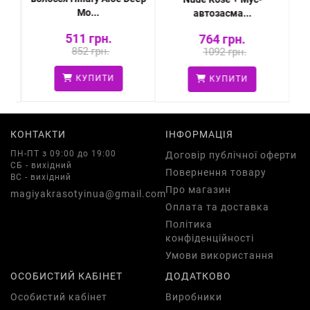
Mo...
автозасма...
511 грн.
764 грн.
852 грн.
1092 грн.
КУПИТИ
КУПИТИ
КОНТАКТИ
ІНФОРМАЦІЯ
ПН-ПТ з 09:00 до 19:00
Договір публічної оферти
СБ - вихідний
Повернення товару
ВС - вихідний
Про магазин
magiyakrasotyinua@gmail.com
Оплата та доставка
Політика
конфіденційності
Умови використання
ОСОБИСТИЙ КАБІНЕТ
ДОДАТКОВО
Особистий кабінет
Виробники