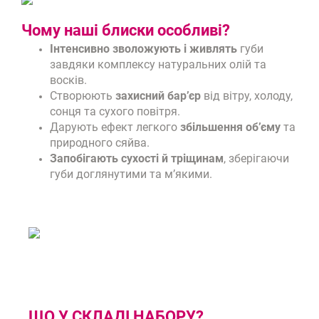
Чому наші блиски особливі?
Інтенсивно зволожують і живлять
губи
завдяки комплексу натуральних олій та
восків.
Створюють
захисний бар’єр
від вітру, холоду,
сонця та сухого повітря.
Дарують ефект легкого
збільшення об’єму
та
природного сяйва.
Запобігають сухості й тріщинам
, зберігаючи
губи доглянутими та м’якими.
ЩО У СКЛАДІ НАБОРУ?