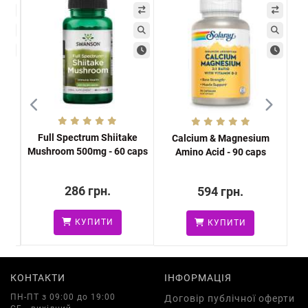
Full Spectrum Shiitake
ps
Calcium & Magnesium
Mushroom 500mg - 60 caps
Amino Acid - 90 caps
286 грн.
594 грн.
КУПИТИ
КУПИТИ
КОНТАКТИ
ІНФОРМАЦІЯ
ПН-ПТ з 09:00 до 19:00
Договір публічної оферти