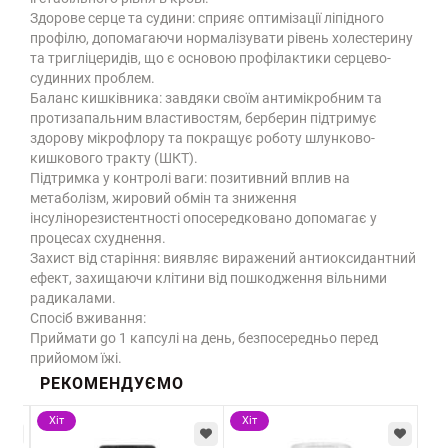
Здорове серце та судини: сприяє оптимізації ліпідного
профілю, допомагаючи нормалізувати рівень холестерину
та тригліцеридів, що є основою профілактики серцево-
судинних проблем.
Баланс кишківника: завдяки своїм антимікробним та
протизапальним властивостям, берберин підтримує
здорову мікрофлору та покращує роботу шлунково-
кишкового тракту (ШКТ).
Підтримка у контролі ваги: позитивний вплив на
метаболізм, жировий обмін та зниження
інсулінорезистентності опосередковано допомагає у
процесах схуднення.
Захист від старіння: виявляє виражений антиоксидантний
ефект, захищаючи клітини від пошкодження вільними
радикалами.
Спосіб вживання:
Приймати gо 1 капсулі на день, безпосередньо перед
прийомом їжі.
РЕКОМЕНДУЄМО
Хіт
Хіт
Хі