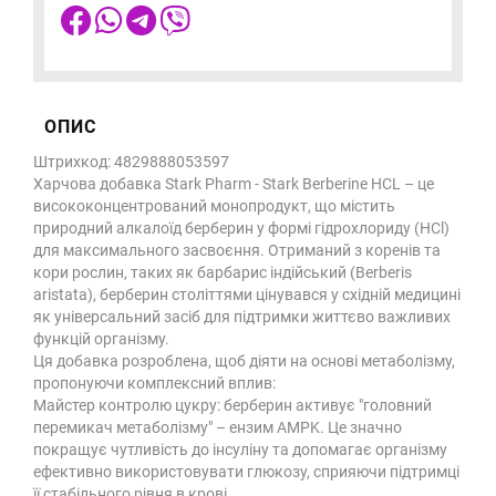
ОПИС
Штрихкод: 4829888053597
Харчова добавка Stark Pharm - Stark Berberine HCL – це
висококонцентрований монопродукт, що містить
природний алкалоїд берберин у формі гідрохлориду (HCl)
для максимального засвоєння. Отриманий з коренів та
кори рослин, таких як барбарис індійський (Berberis
aristata), берберин століттями цінувався у східній медицині
як універсальний засіб для підтримки життєво важливих
функцій організму.
Ця добавка розроблена, щоб діяти на основі метаболізму,
пропонуючи комплексний вплив:
Майстер контролю цукру: берберин активує "головний
перемикач метаболізму" – ензим AMPK. Це значно
покращує чутливість до інсуліну та допомагає організму
ефективно використовувати глюкозу, сприяючи підтримці
її стабільного рівня в крові.