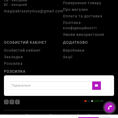
СБ - вихідний
Повернення товару
ВС - вихідний
Про магазин
magiyakrasotyinua@gmail.com
Оплата та доставка
Політика
конфіденційності
Умови використання
ОСОБИСТИЙ КАБІНЕТ
ДОДАТКОВО
Особистий кабінет
Виробники
Закладки
Акції
Розсилка
РОЗСИЛКА
Косметика
Парфумерія
Подарункові набори
Товари для