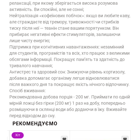
релаксації, при якому зберігається висока розумова
активність. Ви спокійні, але не сонні;
Нейтралізація «кофеїнових побічок»: якщо ви любите каву,
але страждаєте від тремору, тривожності чи стрибків
тиску після неї — теанін стане вашим порятунком. Він
прибирає негативні ефекти стимуляторів, залишаючи
лише чисту енергію;
Підтримка при когнітивних навантаженнях: незамінний
для студентів, програмістів та всіх, хто працює з великими
обсягами інформації. Покращує пам’ять та здатність до
тривалого навчання;
Антистрес та здоровий сон: Знижуючи рівень кортизолу,
добавка допомагає організму легше відновлюватися
після важкого дня та покращує якість нічного відпочинку.
Спосіб вживання:
Рекомендована добова порція - 200 мг. Приймати по одній
мірній ложці без гірки (200 мг) 1 раз на добу, попередньо
розмішуючи в склянці води або додаючи в їжу. Вживайте
перед відходом до сну.
РЕКОМЕНДУЄМО
Хіт
Н