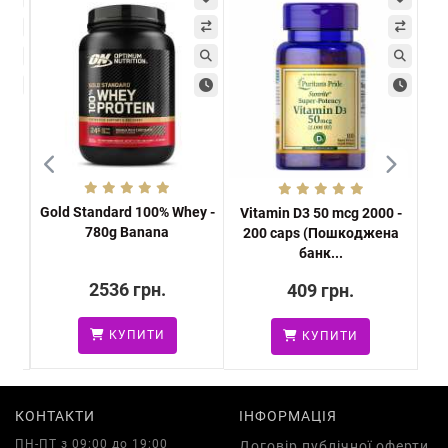
Gold Standard 100% Whey -
ie
Vitamin D3 50 mcg 2000 -
Vit
780g Banana
oco
200 caps (Пошкоджена
банк...
2536 грн.
409 грн.
КУПИТИ
КУПИТИ
КОНТАКТИ
ІНФОРМАЦІЯ
ПН-ПТ з 09:00 до 19:00
Договір публічної оферти