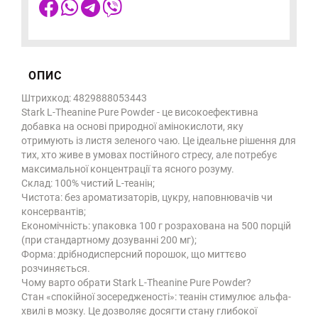
ОПИС
Штрихкод: 4829888053443
Stark L-Theanine Pure Powder - це високоефективна
добавка на основі природної амінокислоти, яку
отримують із листя зеленого чаю. Це ідеальне рішення для
тих, хто живе в умовах постійного стресу, але потребує
максимальної концентрації та ясного розуму.
Склад: 100% чистий L-теанін;
Чистота: без ароматизаторів, цукру, наповнювачів чи
консервантів;
Економічність: упаковка 100 г розрахована на 500 порцій
(при стандартному дозуванні 200 мг);
Форма: дрібнодисперсний порошок, що миттєво
розчиняється.
Чому варто обрати Stark L-Theanine Pure Powder?
Стан «спокійної зосередженості»: теанін стимулює альфа-
хвилі в мозку. Це дозволяє досягти стану глибокої