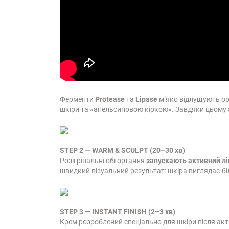
Ферменти
Protease
та
Lipase
м’яко відлущують ор
шкіри та «апельсиновою кіркою». Завдяки цьому
STEP 2 — WARM & SCULPT (20–30 хв)
Розігрівальні обгортання
запускають активний л
швидкий візуальний результат: шкіра виглядає б
STEP 3 — INSTANT FINISH (2–3 хв)
Крем розроблений спеціально для шкіри після ак