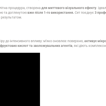
літна процедура, створена
для миттєвого візуального ефекту
. Іде
тою та доглянутою
вже після 1-го використання.
Сет поєднує
3 проф
м результатом.
ру до інтенсивного впливу: м’яко оновлює поверхню,
активує мікр
 фруктових кислот та зволожувальних агентів
, які діють комплексн