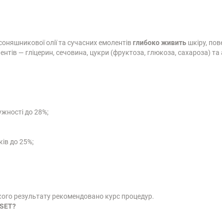
 соняшникової олії та сучасних емолентів
глибоко живить
шкіру, пов
тів — гліцерин, сечовина, цукри (фруктоза, глюкоза, сахароза) т
ужності до 28%;
ів до 25%;
йкого результату рекомендовано курс процедур.
 SET?