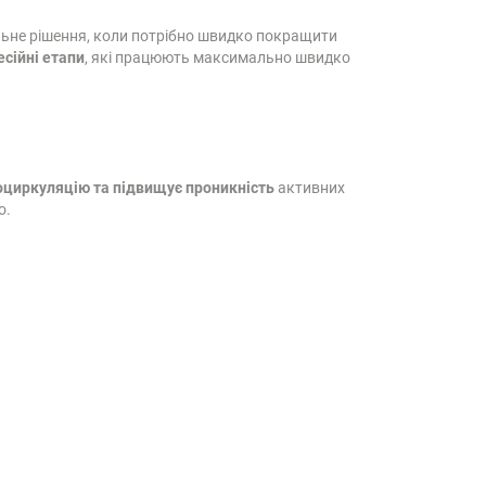
альне рішення, коли потрібно швидко покращити
есійні етапи
, які працюють максимально швидко
оциркуляцію та підвищує проникність
активних
о.