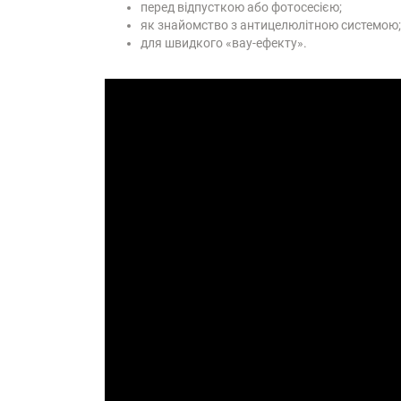
перед відпусткою або фотосесією;
як знайомство з антицелюлітною системою;
для швидкого «вау-ефекту».