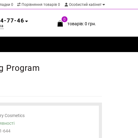
кладки
0
Порівняння товарів
0
Особистий кабінет
54-77-46
0
товарів: 0 грн.
ка
ng Program
ary Cosmetics
явності
1-644