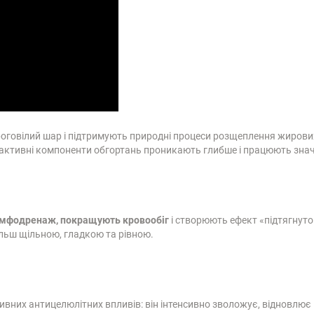
оговілий шар і підтримують природні процеси розщеплення жирових
 активні компоненти обгортань проникають глибше і працюють зна
імфодренаж, покращують кровообіг
і створюють ефект «підтягнуто
ільш щільною, гладкою та рівною.
тивних антицелюлітних впливів: він інтенсивно зволожує, відновлю