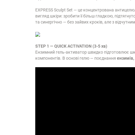
EXPRESS Sculpt Set — це концентрована антицелю
вигляд шкіри: зробити її більш гладкою, підтягну
та синергічно — без зайвих кроків, але з відчутни
STEP 1 — QUICK ACTIVATION (3-5 хв)
Ензимний гель-активатор швидко підготовлює шкі
компонентів. В основі гелю — поєднання
ензимів,