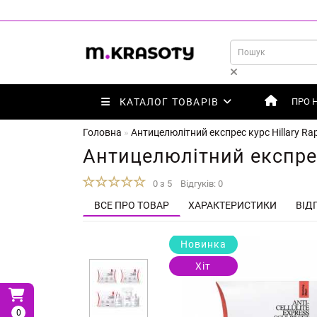
КАТАЛОГ ТОВАРІВ
ПРО 
Головна
Антицелюлітний експрес курс Hillary Rap
Антицелюлітний експрес 
0 з 5
Відгуків: 0
ВСЕ ПРО ТОВАР
ХАРАКТЕРИСТИКИ
ВІДГ
Новинка
Хіт
0