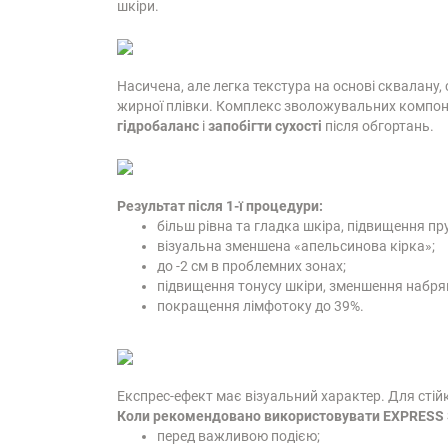
шкіри.
Насичена, але легка текстура на основі сквалану,
жирної плівки. Комплекс зволожувальних компонен
гідробаланс
і
запобігти сухості
після обгортань.
Результат після 1-ї процедури:
більш рівна та гладка шкіра, підвищення пр
візуальна зменшена «апельсинова кірка»;
до -2 см в проблемних зонах;
підвищення тонусу шкіри, зменшення набряк
покращення лімфотоку до 39%.
Експрес-ефект має візуальний характер. Для сті
Коли рекомендовано використовувати EXPRESS
перед важливою подією;