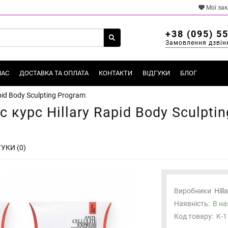
Мої за
+38 (095) 5
Замовлення дзвін
НАС
ДОСТАВКА ТА ОПЛАТА
КОНТАКТИ
ВІДГУКИ
БЛОГ
id Body Sculpting Program
курс Hillary Rapid Body Sculpti
УКИ (0)
Виробники
Hill
Наявність:
В на
Код товару:
K-1