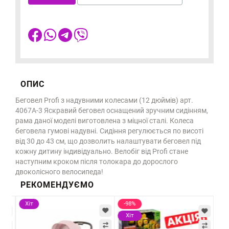
ОПИС
Беговел Profi з надувними колесами (12 дюймів) арт.
4067A-3 Яскравий беговел оснащений зручним сидінням,
рама даної моделі виготовлена з міцної сталі. Колеса
беговела гумові надувні. Сидіння регулюється по висоті
від 30 до 43 см, що дозволить налаштувати беговел під
кожну дитину індивідуально. Велобіг від Profi стане
наступним кроком після толокара до дорослого
двоколісного велосипеда!
РЕКОМЕНДУЄМО
Хіт
-98%
-9
Хіт
Х