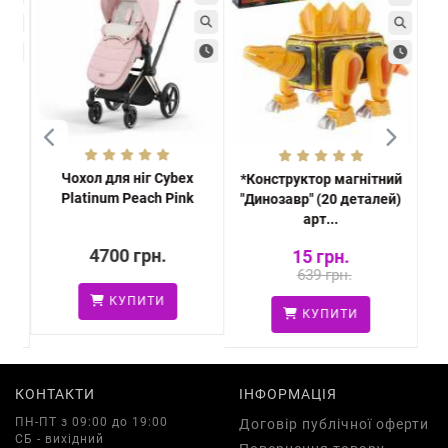
Чохол для ніг Cybex
*Конструктор магнітний
*Ди
Platinum Peach Pink
рт.
"Динозавр" (20 деталей)
арт...
4700 грн.
15 грн.
639 грн.
КУПИТИ
КУПИТИ
КОНТАКТИ
ІНФОРМАЦІЯ
ПН-ПТ з 09:00 до 19:00
Договір публічної оферти
СБ - вихідний