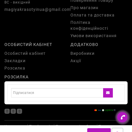
Повернення товару
ВС - вихідний
Про магазин
magiyakrasotyinua@gmail.com
Оплата та доставка
Політика
конфіденційності
Умови використання
ОСОБИСТИЙ КАБІНЕТ
ДОДАТКОВО
Особистий кабінет
Виробники
Закладки
Акції
Розсилка
РОЗСИЛКА
Косметика
Парфумерія
Подарункові набори
Товари для