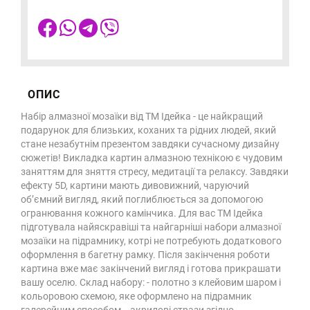
ОПИС
Набір алмазної мозаїки від ТМ Ідейка - це найкращий
подарунок для близьких, коханих та рідних людей, який
стане незабутнім презентом завдяки сучасному дизайну
сюжетів! Викладка картин алмазною технікою є чудовим
заняттям для зняття стресу, медитації та релаксу. Завдяки
ефекту 5D, картини мають дивовижний, чаруючий
об’ємний вигляд, який поглиблюється за допомогою
огранювання кожного камінчика. Для вас ТМ Ідейка
підготувала найяскравіші та найгарніші набори алмазної
мозаїки на підрамнику, котрі не потребують додаткового
оформлення в багетну рамку. Після закінчення роботи
картина вже має закінчений вигляд і готова прикрашати
вашу оселю. Склад набору: - полотно з клейовим шаром і
кольоровою схемою, яке оформлено на підрамник
галерейним способом, - акрилові стрази згідно