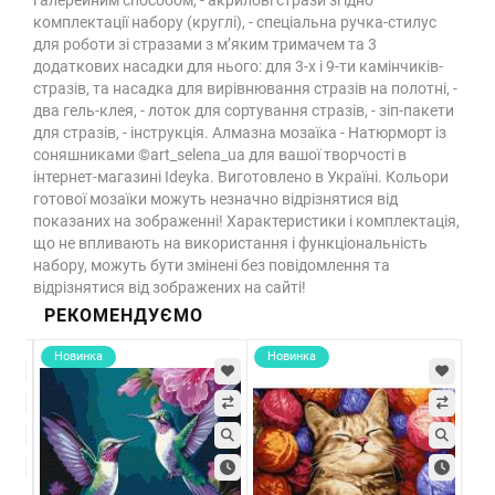
комплектації набору (круглі), - спеціальна ручка-стилус
для роботи зі стразами з м’яким тримачем та 3
додаткових насадки для нього: для 3-х і 9-ти камінчиків-
стразів, та насадка для вирівнювання стразів на полотні, -
два гель-клея, - лоток для сортування стразів, - зіп-пакети
для стразів, - інструкція. Алмазна мозаїка - Натюрморт із
соняшниками ©art_selena_ua для вашої творчості в
інтернет-магазині Ideyka. Виготовлено в Україні. Кольори
готової мозаїки можуть незначно відрізнятися від
показаних на зображенні! Характеристики і комплектація,
що не впливають на використання і функціональність
набору, можуть бути змінені без повідомлення та
відрізнятися від зображених на сайті!
РЕКОМЕНДУЄМО
Новинка
Новинка
Хі