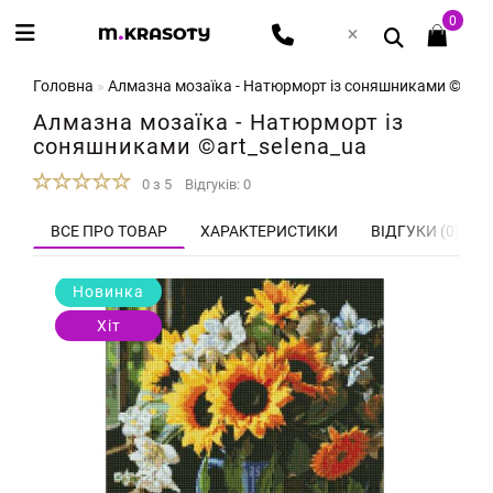
0
Головна
Алмазна мозаїка - Натюрморт із соняшниками ©art_s
Алмазна мозаїка - Натюрморт із
соняшниками ©art_selena_ua
0 з 5
Відгуків: 0
ВСЕ ПРО ТОВАР
ХАРАКТЕРИСТИКИ
ВІДГУКИ (0)
Новинка
Хіт