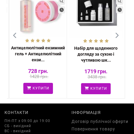
Антицелюлітний ензимний
і
Набір для щоденного
Е
гель + Антицелюлітний
з
догляду за сухою і
пуд
ензи...
чутливою шк...
728 грн.
1719 грн.
1428 грн.
3438 грн.
КУПИТИ
КУПИТИ
КОНТАКТИ
ІНФОРМАЦІЯ
ПН-ПТ з 09:00 до 19:00
Договір публічної оферти
СБ - вихідний
Повернення товару
ВС - вихідний