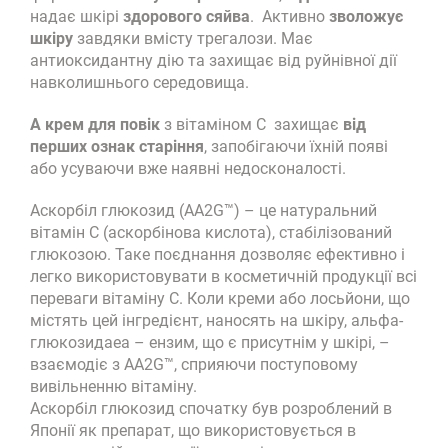
надає шкірі
здорового сяйва
. Активно
зволожує
шкіру
завдяки вмісту трегалози. Має
антиоксидантну дію та захищає від руйнівної дії
навколишнього середовища.
А крем для повік
з вітаміном С захищає
від
перших ознак старіння
, запобігаючи їхній появі
або усуваючи вже наявні недосконалості.
Аскорбіл глюкозид (AA2G™) – це натуральний
вітамін С (аскорбінова кислота), стабілізований
глюкозою. Таке поєднання дозволяє ефективно і
легко використовувати в косметичній продукції всі
переваги вітаміну С. Коли креми або лосьйони, що
містять цей інгредієнт, наносять на шкіру, альфа-
глюкозидаеа – ензим, що є присутнім у шкірі, –
взаємодіє з AA2G™, сприяючи поступовому
вивільненню вітаміну.
Аскорбіл глюкозид спочатку був розроблений в
Японії як препарат, що використовується в