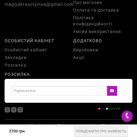
Про магазин
magiyakrasotyinua@gmail.com
Оплата та доставка
Політика
конфіденційності
Умови використання
ОСОБИСТИЙ КАБІНЕТ
ДОДАТКОВО
Особистий кабінет
Виробники
Закладки
Акції
Розсилка
РОЗСИЛКА
Косметика
Парфумерія
Подарункові набори
Товари для
2700 грн.
здоров'я
Одяг
Аксесуари
ПОВІДОМИТИ ПРО НАЯВНІСТЬ