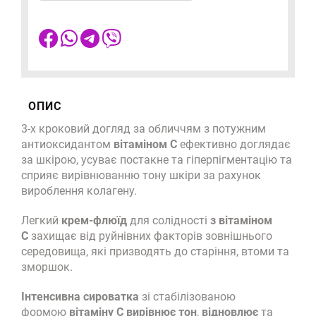
ОПИС
3-х кроковий догляд за обличчям з потужним
антиоксидантом
вітаміном С
ефективно доглядає
за шкірою, усуває постакне та гіперпігментацію та
сприяє вирівнюванню тону шкіри за рахунок
вироблення колагену.
Легкий
крем-флюїд
для солідності
з вітаміном
С
захищає від руйнівних факторів зовнішнього
середовища, які призводять до старіння, втоми та
зморшок.
Інтенсивна сироватка
зі стабілізованою
формою
вітаміну С
вирівнює тон
,
відновлює
та