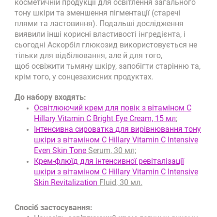
косметичній продукції для освітлення загального
тону шкіри та зменшення пігментації (старечі
плями та ластовиння). Подальші дослідження
виявили інші корисні властивості інгредієнта, і
сьогодні Аскорбіл глюкозид використовується не
тільки для відбілювання, але й для того,
щоб освіжити тьмяну шкіру, запобігти старінню та,
крім того, у сонцезахисних продуктах.
До набору входять:
Освітлюючий крем для повік з вітаміном С
Hillary Vitamin С Bright Eye Cream, 15 мл
;
Інтенсивна сироватка для вирівнювання тону
шкіри з вітаміном С Hillary Vitamin C Іntensive
Еven Skin Tone
Serum, 30 мл;
Крем-флюїд для інтенсивної ревіталізації
шкіри з вітаміном С Hillary Vitamin C Intensive
Skin Revitalization
Fluid, 30 мл.
Спосіб застосування: