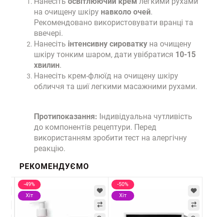
Нанесіть
освітлюючий крем
легкими рухами
на очищену шкіру
навколо очей
.
Рекомендовано використовувати вранці та
ввечері.
Нанесіть
інтенсивну сироватку
на очищену
шкіру тонким шаром, дати увібратися
10-15
хвилин
.
Нанесіть крем-флюїд на очищену шкіру
обличчя та шиї легкими масажними рухами.
Протипоказання:
Індивідуальна чутливість
до компонентів рецептури. Перед
використанням зробити тест на алергічну
реакцію.
РЕКОМЕНДУЄМО
-49%
-50%
-3
Хіт
Хіт
Х