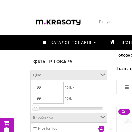
КАТАЛОГ ТОВАРІВ
ПРО Н
Головн
ФІЛЬТР ТОВАРУ
Гель-
Ціна
грн. -
грн.
Хіт
Виробники
Nice for You
4
0