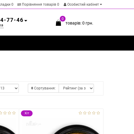
кладки
0
Порівняння товарів
0
Особистий кабінет
54-77-46
0
товарів: 0 грн.
ка
Сортування:
Хіт