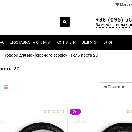
Мої за
+38 (095) 5
Замовлення дзвін
АС
ДОСТАВКА ТА ОПЛАТА
КОНТАКТИ
ВІДГУКИ
БЛОГ
а
Товари для манікюрного сервісу
Гель-паста 2D
паста 2D
Показати:
Хіт