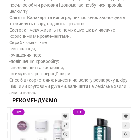
посилює обмін речовин і допомагає позбутися проявів
целюліту.
Олії дині Калахарі та виноградних кісточок зволожують
та живлять шкіру, надають пружності.
Екстракт меду живить та пом'якшує шкіру, насичує
корисними мікроелементами.
Скраб -гомаж - це:
-ексфоліація;
-очищення пор;
-поліпшення кровообігу;
-зволоження та живлення;
-стимуляція регенерації шкіри.
Спосіб використання: нанести на вологу розпарену шкіру
ніжними круговими рухами, залишити на декілька хвилин,
змити водою.
РЕКОМЕНДУЄМО
Хіт
Хіт
-5
Х