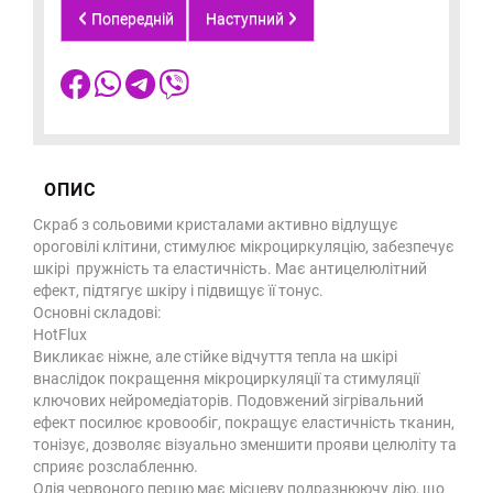
Попередній
Наступний
ОПИС
Скраб з сольовими кристалами активно відлущує
ороговілі клітини, стимулює мікроциркуляцію, забезпечує
шкірі пружність та еластичність. Має антицелюлітний
ефект, підтягує шкіру і підвищує її тонус.
Основні складові:
HotFlux
Викликає ніжне, але стійке відчуття тепла на шкірі
внаслідок покращення мікроциркуляції та стимуляції
ключових нейромедіаторів. Подовжений зігрівальний
ефект посилює кровообіг, покращує еластичність тканин,
тонізує, дозволяє візуально зменшити прояви целюліту та
сприяє розслабленню.
Олія червоного перцю має місцеву подразнюючу дію, що