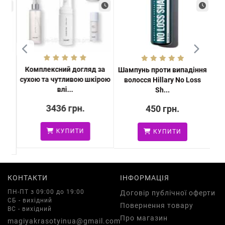
Комплексний догляд за
Шампунь проти випадіння
Со
сухою та чутливою шкірою
ої,
волосся Hillary No Loss
о
влі...
Sh...
3436 грн.
450 грн.
КУПИТИ
КУПИТИ
КОНТАКТИ
ІНФОРМАЦІЯ
ПН-ПТ з 09:00 до 19:00
Договір публічної оферти
СБ - вихідний
Повернення товару
ВС - вихідний
Про магазин
magiyakrasotyinua@gmail.com