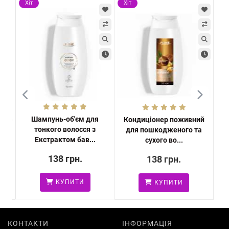
Хіт
Хіт
Хі
Шампунь-об'єм для
ого
Кондиціонер поживний
Ш
тонкого волосся з
для пошкодженого та
по
Екстрактом бав...
сухого во...
138 грн.
138 грн.
КУПИТИ
КУПИТИ
КОНТАКТИ
ІНФОРМАЦІЯ