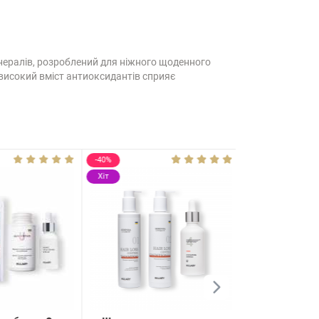
мінералів, розроблений для ніжного щоденного
 високий вміст антиоксидантів сприяє
-40%
Хіт
Хіт