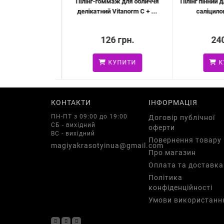
денний м'який
Пілінг-гоммаж для обличчя
Пілінг пінний д
воложення SOI...
делікатний Vitanorm C + ...
саліцилов
 грн.
126 грн.
240
УПИТИ
КУПИТИ
КУ
КОНТАКТИ
ІНФОРМАЦІЯ
ПН-ПТ з 09:00 до 19:00
Договір публічної
СБ - вихідний
оферти
ВС - вихідний
Повернення товару
magiyakrasotyinua@gmail.com
Про магазин
Оплата та доставка
Політика
конфіденційності
Умови використанн