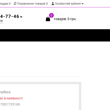
кладки
0
Порівняння товарів
0
Особистий кабінет
54-77-46
0
товарів: 0 грн.
ка
maflora
є в наявності
97001735169