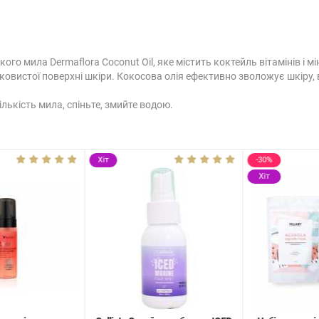
кого мила Dermaflora Coconut Oil, яке містить коктейль вітамінів і 
ковистої поверхні шкіри. Кокосова олія ефективно зволожує шкіру,
ількість мила, спіньте, змийте водою.
Хіт
-30%
Хіт