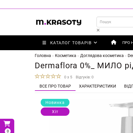
КАТАЛОГ ТОВАРІВ
ПРО 
Головна
Косметика
Доглядова косметика
De
Dermaflora 0%_ МИЛО рід
0 з 5
Відгуків: 0
ВСЕ ПРО ТОВАР
ХАРАКТЕРИСТИКИ
ВІДГ
Новинка
Хіт
0