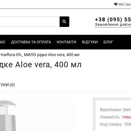
Мої за
+38 (095) 5
Замовлення дзвін
НАС
ДОСТАВКА ТА ОПЛАТА
КОНТАКТИ
ВІДГУКИ
БЛОГ
rmaflora 0%_ МИЛО рідке Aloe vera, 400 мл
ке Aloe vera, 400 мл
УКИ (0)
Виробники
Der
Наявність:
Нема
Код товару:
59