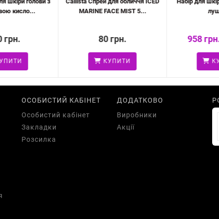
ля шкіри голови з
Callista Спрей для обличчя ICED
Набір для шкір
ою кисло...
MARINE FACE MIST 5...
лущ
 грн.
80 грн.
958 грн.
ПИТИ
КУПИТИ
КУ
ОСОБИСТИЙ КАБІНЕТ
ДОДАТКОВО
Р
Особистий кабінет
Виробники
Закладки
Акції
Розсилка
я