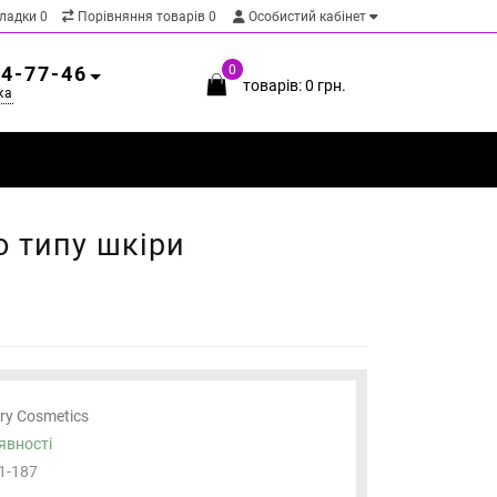
кладки
0
Порівняння товарів
0
Особистий кабінет
54-77-46
0
товарів: 0 грн.
ка
 типу шкіри
ary Cosmetics
явності
1-187