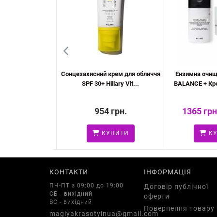
денний догляд за
Сонцезахисний крем для обличчя
Ензимна очищ
illary Da...
SPF 30+ Hillary Vit...
BALANCE + Кре
н.
954 грн.
1365 грн
3558 грн.
УПИТИ
КУПИТИ
КУ
КОНТАКТИ
ІНФОРМАЦІЯ
ПН-ПТ з 09:00 до 19:00
Договір публічної
СБ - вихідний
оферти
ВС - вихідний
Повернення товару
magiyakrasotyinua@gmail.com