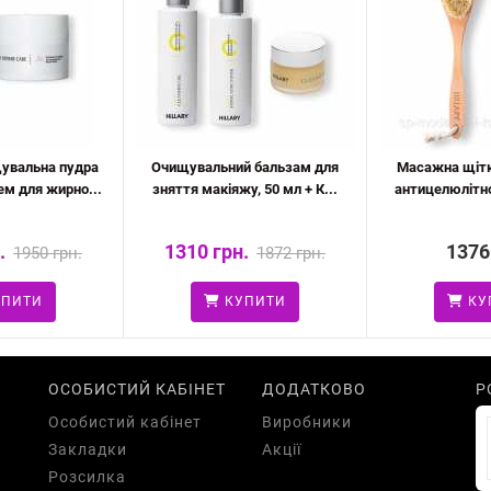
увальна пудра
Очищувальний бальзам для
Масажна щітк
м для жирно...
зняття макіяжу, 50 мл + К...
антицелюлітно
.
1310 грн.
1376
1950 грн.
1872 грн.
ПИТИ
КУПИТИ
КУ
ОСОБИСТИЙ КАБІНЕТ
ДОДАТКОВО
Р
Особистий кабінет
Виробники
Закладки
Акції
Розсилка