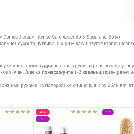
ry Corneotherapy Intense Сare Avocado & Squalane, 50 мл
ної, сухої та чутливої шкіри Hillary Enzyme Probio Cleanse
ину чайної ложки
пудри
на вологі руки та розітріть до утво
коло очей. Злегка
помасажуйте 1-2 хвилини
, потім ретел
асажними рухами на попередньо очищену шкіру обличчя, в
-30%
Хіт
Хіт