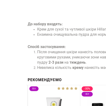
До набору входять:
Крем для сухої та чутливої шкіри Hilla
Ензимна очищувальна пудра для нормаль
Спосіб застосування:
Після очищення шкіри нанесіть полов
круговими рухами, уникаючи зони нав
пудру
2-3 рази
на
тиждень
.
Невелика кількість
крему
нанесіть м
РЕКОМЕНДУЄМО
Хіт
-30%
Хіт