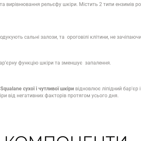
а вирівнювання рельєфу шкіри. Містить 2 типи ензимів р
одукують сальні залози, та ороговілі клітини, не зачіпаюч
бар'єрну функцію шкіри та зменшує запалення.
Squalane сухої і чутливої шкіри
відновлює ліпідний бар'єр 
ри від негативних факторів протягом усього дня.