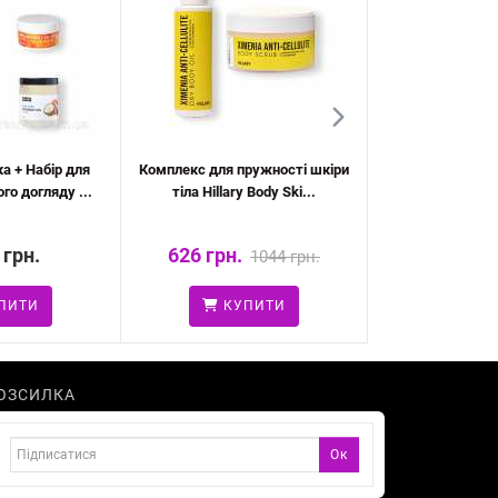
а + Набір для
Комплекс для пружності шкіри
Дезодорант з с
го догляду ...
тіла Hillary Body Ski...
моря + Шампун
 грн.
626 грн.
624 грн.
1044 грн.
ПИТИ
КУПИТИ
КУ
ОЗСИЛКА
Ок