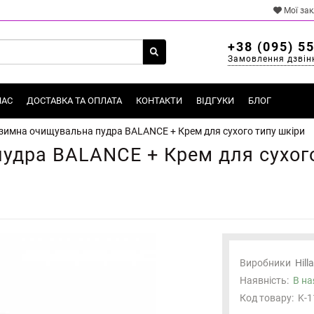
Мої за
+38 (095) 5
Замовлення дзвін
НАС
ДОСТАВКА ТА ОПЛАТА
КОНТАКТИ
ВІДГУКИ
БЛОГ
зимна очищувальна пудра BALANCE + Крем для сухого типу шкіри
удра BALANCE + Крем для сухого
Виробники
Hill
Наявність:
В на
Код товару:
K-1