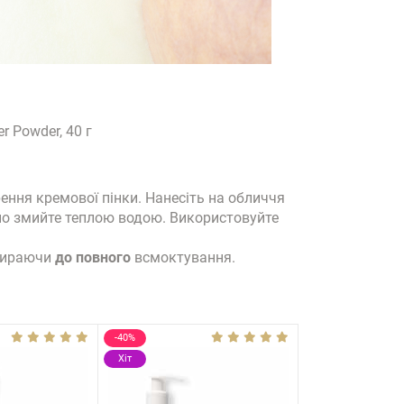
r Powder, 40 г
рення кремової пінки. Нанесіть на обличчя
ьно змийте теплою водою. Використовуйте
тираючи
до повного
всмоктування.
-40%
-20%
Хіт
Хіт