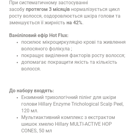
При систематичному застосуванні
засобу
протягом 3 місяців
нормалізується цикл
росту волосся, оздоровлюється шкіра голови та
зменшується її жирність
на 42%
.
Ваніліловий ефір Hot Flux:
посилює мікроциркуляцію крові та живлення
волосяного фолікула ;
покращує виділення факторів росту волосся;
допомагає покращити якість та кількість
волосся.
До набору входять:
Ензимний трихологічний пілінг для шкіри
голови Hillary Enzyme Trichological Scalp Peel,
120 мл.
Мультиактивний комплекс з екстрактом
шишок хмелю Hillary MULTI-ACTIVE HOP
CONES, 50 мл