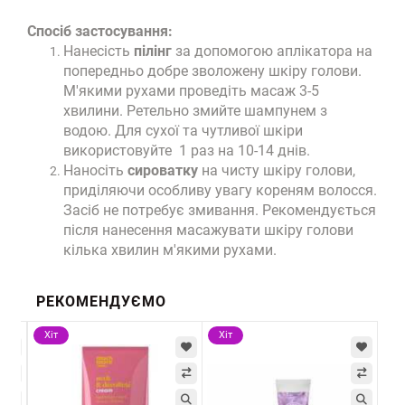
Спосіб застосування:
Нанесість
пілінг
за допомогою аплікатора на
попередньо добре зволожену шкіру голови.
М'якими рухами проведіть масаж 3-5
хвилини. Ретельно змийте шампунем з
водою. Для сухої та чутливої шкіри
використовуйте 1 раз на 10-14 днів.
Наносіть
сироватку
на чисту шкіру голови,
приділяючи особливу увагу кореням волосся.
Засіб не потребує змивання. Рекомендується
після нанесення масажувати шкіру голови
кілька хвилин м'якими рухами.
РЕКОМЕНДУЄМО
Хіт
Хіт
Хі