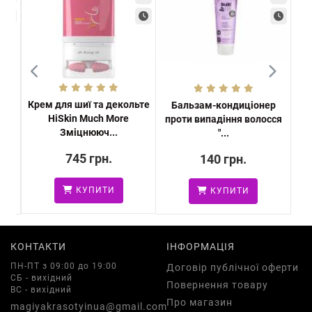
Крем для шиї та декольте
для
Бальзам-кондиціонер
HiSkin Much More
ний
проти випадіння волосся
Зміцнююч...
"...
745 грн.
140 грн.
КУПИТИ
КУПИТИ
КОНТАКТИ
ІНФОРМАЦІЯ
ПН-ПТ з 09:00 до 19:00
Договір публічної оферти
СБ - вихідний
Повернення товару
ВС - вихідний
Про магазин
magiyakrasotyinua@gmail.com