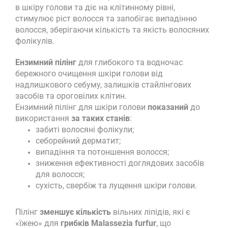
в шкіру голови та діє на клітинному рівні,
стимулює ріст волосся та запобігає випадінню
волосся, зберігаючи кількість та якість волосяних
фолікулів.
Ензимний пілінг
для глибокого та водночас
бережного очищення шкіри голови від
надлишкового себуму, залишків стайлінгових
засобів та ороговілих клітин.
Ензимний пілінг для шкіри голови
показаний
до
використання
за таких станів
:
забиті волосяні фолікули;
себорейний дерматит;
випадіння та потоншення волосся;
зниження ефективності доглядових засобів
для волосся;
сухість, свербіж та лущення шкіри голови.
Пілінг
зменшує кількість
вільних ліпідів, які є
«їжею» для
грибків Malassezia furfur
, що