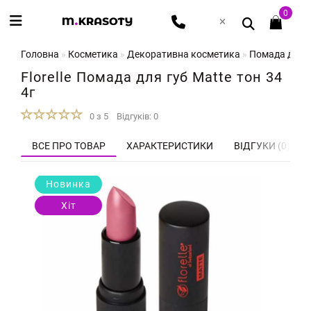
0
Головна
Косметика
Декоративна косметика
Помада для губ
Florelle Помада для губ Matte тон 34
4г
0 з 5
Відгуків: 0
ВСЕ ПРО ТОВАР
ХАРАКТЕРИСТИКИ
ВІДГУКИ (0)
Новинка
Хіт