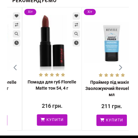
РЕКОМЕНДУЄМО
Хіт
Хіт
Помада для губ Florelle
relle
Праймер під макіяж
Matte тон 54, 4 г
г
Зволожуючий Revuele, 30
мл
216 грн.
211 грн.
КУПИТИ
КУПИТИ