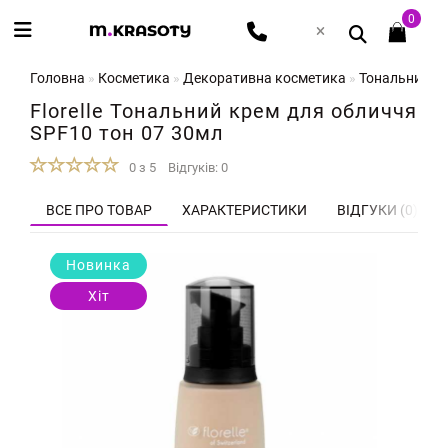
0
Головна
Косметика
Декоративна косметика
Тональний кре
Florelle Тональний крем для обличчя
SPF10 тон 07 30мл
0 з 5
Відгуків: 0
ВСЕ ПРО ТОВАР
ХАРАКТЕРИСТИКИ
ВІДГУКИ (0)
Новинка
Хіт