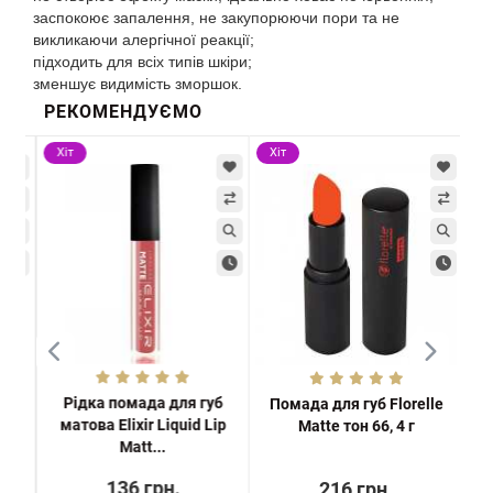
заспокоює запалення, не закупорюючи пори та не
викликаючи алергічної реакції;
підходить для всіх типів шкіри;
зменшує видимість зморшок.
РЕКОМЕНДУЄМО
Хіт
Хіт
Хі
Рідка помада для губ
se
Помада для губ Florelle
Пі
матова Elixir Liquid Lip
a
Matte тон 66, 4 г
Matt...
136 грн.
216 грн.