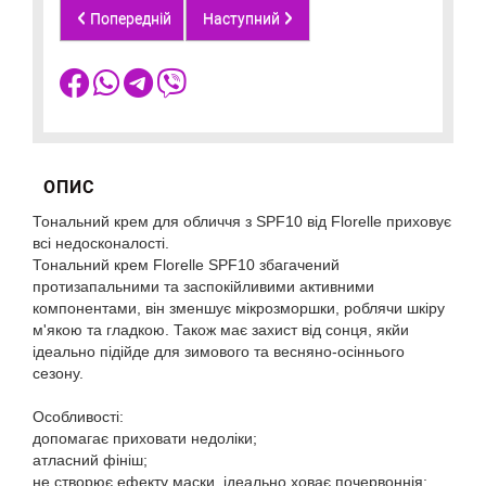
Попередній
Наступний
ОПИС
Тональний крем для обличчя з SPF10 від Florelle приховує
всі недосконалості.
Тональний крем Florelle SPF10 збагачений
протизапальними та заспокійливими активними
компонентами, він зменшує мікрозморшки, роблячи шкіру
м'якою та гладкою. Також має захист від сонця, якйи
ідеально підійде для зимового та весняно-осіннього
сезону.
Особливості:
допомагає приховати недоліки;
атласний фініш;
не створює ефекту маски, ідеально ховає почервоннія;