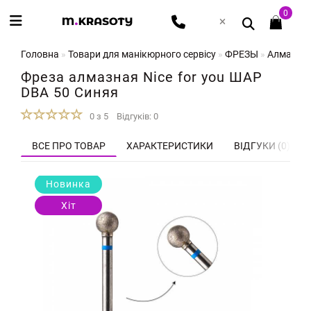
0
Головна
Товари для манікюрного сервісу
ФРЕЗЫ
Алмазны
Фреза алмазная Nice for you ШАР
DBA 50 Синяя
0 з 5
Відгуків: 0
ВСЕ ПРО ТОВАР
ХАРАКТЕРИСТИКИ
ВІДГУКИ (0)
Новинка
Хіт