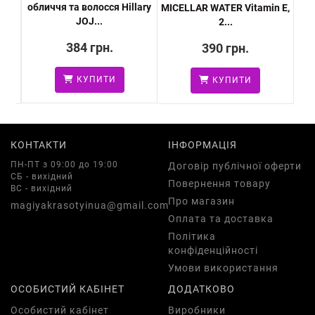
обличчя та волосся Hillary
ний
MICELLAR WATER Vitamin E,
дог
JOJ...
2...
384 грн.
390 грн.
КУПИТИ
КУПИТИ
КОНТАКТИ
ІНФОРМАЦІЯ
ПН-ПТ з 09:00 до 19:00
Договір публічної оферти
СБ - вихідний
Повернення товару
ВС - вихідний
Про магазин
magiyakrasotyinua@gmail.com
Оплата та доставка
Політика
конфіденційності
Умови використання
ОСОБИСТИЙ КАБІНЕТ
ДОДАТКОВО
Особистий кабінет
Виробники