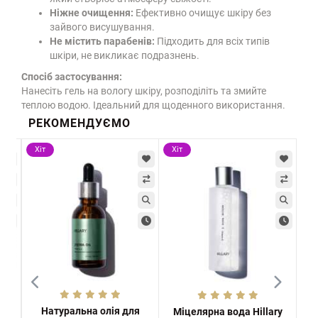
Ніжне очищення:
Ефективно очищує шкіру без
зайвого висушування.
Не містить парабенів:
Підходить для всіх типів
шкіри, не викликає подразнень.
Спосіб застосування:
Нанесіть гель на вологу шкіру, розподіліть та змийте
теплою водою. Ідеальний для щоденного використання.
РЕКОМЕНДУЄМО
Хіт
Хіт
-5
Х
Натуральна олія для
Міцелярна вода Hillary
На