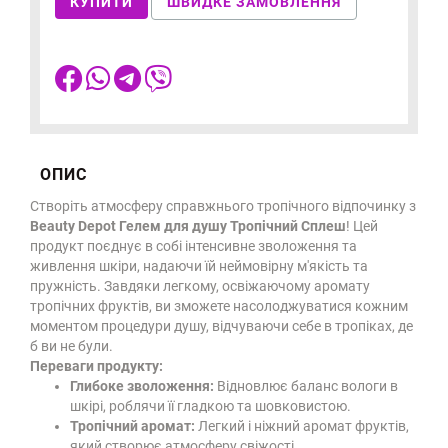
КУПИТИ
ШВИДКЕ ЗАМОВЛЕННЯ
ОПИС
Створіть атмосферу справжнього тропічного відпочинку з
Beauty Depot Гелем для душу Тропічний Сплеш
! Цей
продукт поєднує в собі інтенсивне зволоження та
живлення шкіри, надаючи їй неймовірну м'якість та
пружність. Завдяки легкому, освіжаючому аромату
тропічних фруктів, ви зможете насолоджуватися кожним
моментом процедури душу, відчуваючи себе в тропіках, де
б ви не були.
Переваги продукту:
Глибоке зволоження:
Відновлює баланс вологи в
шкірі, роблячи її гладкою та шовковистою.
Тропічний аромат:
Легкий і ніжний аромат фруктів,
який створює атмосферу свіжості.