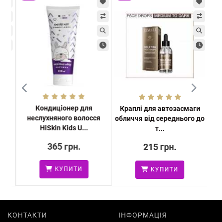
Кондиціонер для
Краплі для автозасмаги
неслухняного волосся
ся
обличчя від середнього до
во
HiSkin Kids U...
т...
365 грн.
215 грн.
КУПИТИ
КУПИТИ
КОНТАКТИ
ІНФОРМАЦІЯ