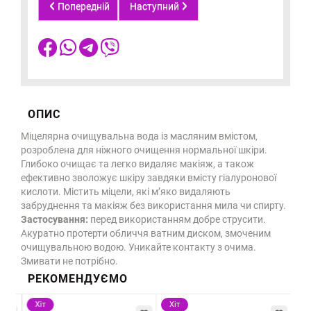
Попередній
Наступний
ОПИС
Міцелярна очищувальна вода із масляним вмістом,
розроблена для ніжного очищення нормальної шкіри.
Глибоко очищає та легко видаляє макіяж, а також
ефективно зволожує шкіру завдяки вмісту гіалуронової
кислоти. Містить міцели, які м’яко видаляють
забруднення та макіяж без використання мила чи спирту.
Застосування:
перед використанням добре струсити.
Акуратно протерти обличчя ватним диском, змоченим
очищувальною водою. Уникайте контакту з очима.
Змивати не потрібно.
РЕКОМЕНДУЄМО
Хіт
Хіт
Хі