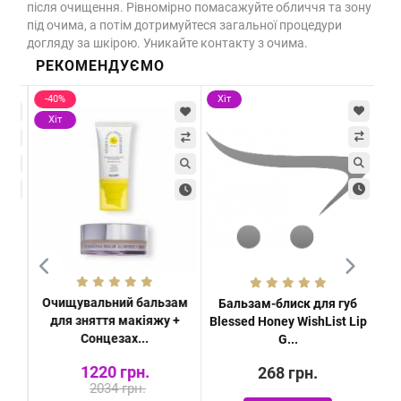
після очищення. Рівномірно помасажуйте обличчя та зону
під очима, а потім дотримуйтеся загальної процедури
догляду за шкірою. Уникайте контакту з очима.
РЕКОМЕНДУЄМО
-40%
Хіт
-5
Хіт
Х
Очищувальний бальзам
ля
Бальзам-блиск для губ
Ко
для зняття макіяжу +
 та
Blessed Honey WishList Lip
оч
Сонцезах...
G...
1220 грн.
268 грн.
2034 грн.