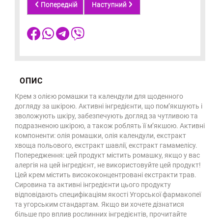
Попередній
Наступний
ОПИС
Крем з олією ромашки та календули для щоденного
догляду за шкірою. Активні інгредієнти, що пом’якшують і
зволожують шкіру, забезпечують догляд за чутливою та
подразненою шкірою, а також роблять її м’якшою. Активні
компоненти: олія ромашки, олія календули, екстракт
хвоща польового, екстракт шавлії, екстракт гамамелісу.
Попередження: цей продукт містить ромашку, якщо у вас
алергія на цей інгредієнт, не використовуйте цей продукт!
Цей крем містить висококонцентровані екстракти трав.
Сировина та активні інгредієнти цього продукту
відповідають специфікаціям якості Угорської фармакопеї
та угорським стандартам. Якщо ви хочете дізнатися
більше про вплив рослинних інгредієнтів, прочитайте