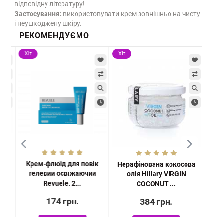
відповідну літературу!
Застосування:
використовувати крем зовнішньо на чисту
і неушкоджену шкіру.
РЕКОМЕНДУЄМО
Хіт
Хіт
-3
Х
Крем-флюїд для повік
 з
Нерафінована кокосова
гелевий освіжаючий
MP
олія Hillary VIRGIN
зво
Revuele, 2...
COCONUT ...
174 грн.
384 грн.