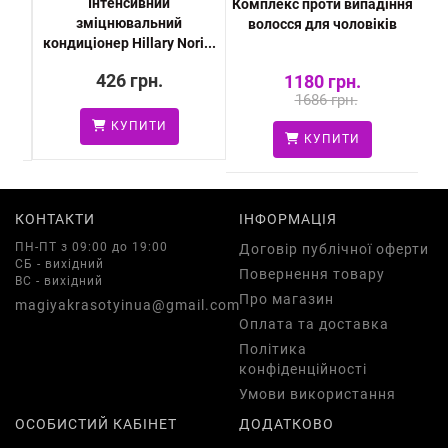
Інтенсивний
and
Комплекс проти випадіння
Н
зміцнювальний
л
волосся для чоловіків
кондиціонер Hillary Nori...
426 грн.
1180 грн.
1686 грн.
КУПИТИ
КУПИТИ
КОНТАКТИ
ІНФОРМАЦІЯ
ПН-ПТ з 09:00 до 19:00
Договір публічної оферти
СБ - вихідний
Повернення товару
ВС - вихідний
Про магазин
magiyakrasotyinua@gmail.com
Оплата та доставка
Політика
конфіденційності
Умови використання
ОСОБИСТИЙ КАБІНЕТ
ДОДАТКОВО