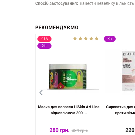
Спосіб застосування:
нанести невелику кількість 
РЕКОМЕНДУЄМО
-16%
Хіт
Хіт
ання гідрофільний
Маска для волосся HiSkin Art Line
Сироватка для 
антний з ...
відновлююча 300 ...
проти пігме
 грн.
280 грн.
220
334 грн.