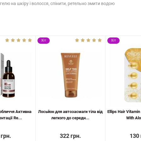
гелю на шкіру і волосся, спінити, ретельно змити водою
Хіт
Хіт
обличчя Активна
Лосьйон для автозасмаги тіла від
Ellips Hair Vitami
нтації Re...
легкого до середн...
With Alo
 грн.
322 грн.
130 