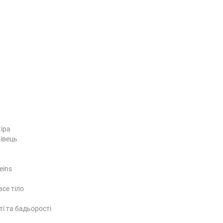
кіра
лівець
eins
се тіло
ті та бадьорості