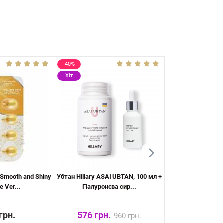
-40%
Хіт
Хіт
n Smooth and Shiny
Убтан Hillary ASAI UBTAN, 100 мл +
Кондиціонер пр
e Ver...
Гіалуронова сир...
волосся Hilla
грн.
576 грн.
498 
960 грн.