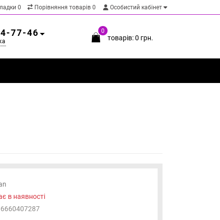
кладки
0
Порівняння товарів
0
Особистий кабінет
54-77-46
0
товарів: 0 грн.
ка
an
є в наявності
06660407287