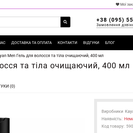
Мої за
+38 (095) 5
Замовлення дзвін
НАС
ДОСТАВКА ТА ОПЛАТА
КОНТАКТИ
ВІДГУКИ
БЛОГ
yan Men Гель для волосся та тіла очищаючий, 400 мл
осся та тіла очищаючий, 400 мл
УКИ (0)
Виробники
Kay
Наявність:
Нема
Код товару:
59