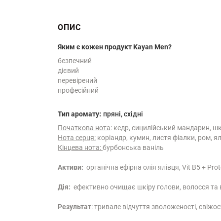
ОПИС
Яким є кожен продукт Kayan Men?
безпечний
дієвий
перевірений
професійний
:
Тип аромату
пряні, східні
Початкова нота
: кедр, сицилійський мандарин, ш
Нота серця:
коріандр, кумин, листя фіалки, ром, я
Кінцева нота:
бурбонська ваніль
Активи:
органічна ефірна олія ялівця, Vit B5 + Prot
Дія:
ефективно очищає шкіру голови, волосся та в
Результат
: тривале відчуття зволоженості, свіжос