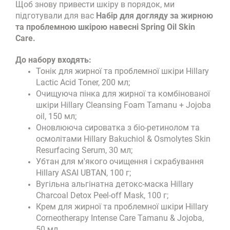
Щоб знову привести шкіру в порядок, ми
підготували для вас
Набір для догляду за жирною
та проблемною шкірою навесні Spring Oil Skin
Care.
До набору входять:
Тонік для жирної та проблемної шкіри Hillary
Lactic Aсid Toner, 200 мл;
Очищуюча пінка для жирної та комбінованої
шкіри Hillary Cleansing Foam Tamanu + Jojoba
oil, 150 мл;
Оновлююча сироватка з біо-ретинолом та
осмолітами Hillary Bakuchiol & Osmolytes Skin
Resurfacing Serum, 30 мл;
Убтан для м'якого очищення і скрабування
Hillary ASAI UBTAN, 100 г;
Вугільна альгінатна детокс-маска Hillary
Charcoal Detox Peel-off Mask, 100 г;
Крем для жирної та проблемної шкіри Hillary
Corneotherapy Intense Сare Tamanu & Jojoba,
50 мл.