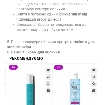
вигляді м’якого пластичного
зліпка
, що
повторює контури обличчя.
Зняти її потрібно одним рухом
знизу від
підборіддя вгору
до чола.
Волосся, вії, брови не приклеюються до
маски, тому зняття буде легким.
5. Після процедури обличчя протріть
тоніком для
жирної шкіри
.
6. Нанесіть
крем для обличчя.
РЕКОМЕНДУЄМО
Хіт
Хіт
Хі