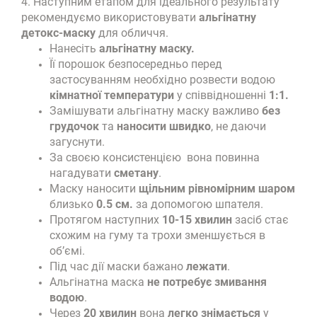
4. Наступним етапом для ідеального результату
рекомендуємо
використовувати
альгінатну
детокс
-маску
для обличчя.
Нанесіть
альгінатну маску.
Її порошок безпосередньо перед
застосуванням необхідно розвести водою
кімнатної
температури
у співвідношенні
1:1.
Замішувати альгінатну маску важливо
без
грудочок
та
наносити
швидко
, не даючи
загуснути.
За своєю консистенцією вона повинна
нагадувати
сметану
.
Маску наносити
щільним
рівномірним
шаром
близько
0.5 см.
за допомогою шпателя.
Протягом наступних
10-15 хвилин
засіб стає
схожим на гуму та трохи зменшується в
об’ємі.
Під час дії маски бажано
лежати
.
Альгінатна маска
не потребує змивання
водою
.
Через
20 хвилин
вона
легко
знімається
у