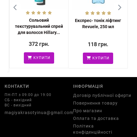
Сольовий
гу
Експрес- тонік ліфтинг
Ш
текстурувальний спрей
Revuele, 250 мл
в
для волосся Hillary...
372 грн.
118 грн.
КУПИТИ
КУПИТИ
КОНТАКТИ
ІНФОРМАЦІЯ
ПН-ПТ з 09:00 до 19:00
Договір публічної оферти
СБ - вихідний
Повернення товару
ВС - вихідний
Про магазин
magiyakrasotyinua@gmail.com
Оплата та доставка
Політика
конфіденційності