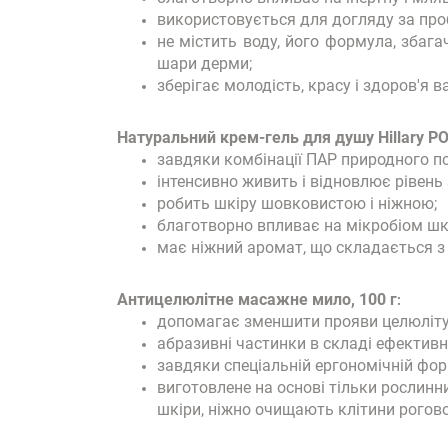
використовується для догляду за про
не містить воду, його формула, збага
шари дерми;
зберігає молодість, красу і здоров'я в
Натуральний крем-гель для душу Hillary P
завдяки комбінації ПАР природного по
інтенсивно живить і відновлює рівень
робить шкіру шовковистою і ніжною;
благотворно впливає на мікробіом шкі
має ніжний аромат, що складається з 
Антицелюлітне масажне мило, 100 г
:
допомагає зменшити прояви целюліту, 
абразивні частинки в складі ефективн
завдяки спеціальній ергономічній фор
виготовлене на основі тільки рослинн
шкіри, ніжно очищають клітини рогов