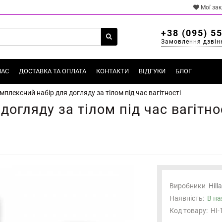
Мої за
+38 (095) 5
Замовлення дзвін
НАС
ДОСТАВКА ТА ОПЛАТА
КОНТАКТИ
ВІДГУКИ
БЛОГ
мплексний набір для догляду за тілом під час вагітності
огляду за тілом під час вагітно
Виробники
Hill
Наявність:
В на
Код товару:
HI-