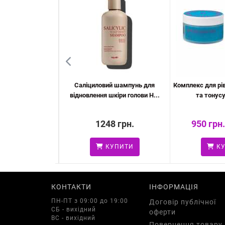
в-блисків для губ
Саліциловий шампунь для
Комплекс для рі
orbet & S...
відновлення шкіри голови H...
та тонусу
 грн.
1248 грн.
950 грн.
УПИТИ
КУПИТИ
КУ
КОНТАКТИ
ІНФОРМАЦІЯ
ПН-ПТ з 09:00 до 19:00
Договір публічної
СБ - вихідний
оферти
ВС - вихідний
Повернення товару