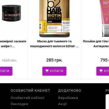
вномірної засмаги
Маска для тьмяного та
Лосьйон для тіла
 шкіри т...
пошкодженого волосся b2Hair ...
Антицелюл
285 грн.
795 
1638 грн.
ПИТИ
КУПИТИ
КУ
ОСОБИСТИЙ КАБІНЕТ
ДОДАТКОВО
Р
Особистий кабінет
Виробники
Закладки
Акції