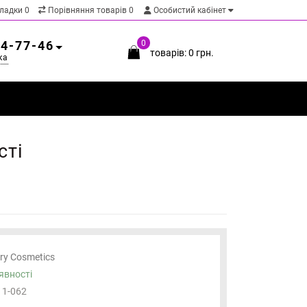
кладки
0
Порівняння товарів
0
Особистий кабінет
54-77-46
0
товарів: 0 грн.
ка
сті
ary Cosmetics
явності
11-062