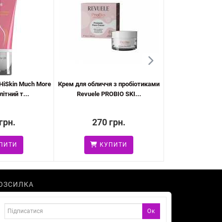
 HiSkin Much More
Крем для обличчя з пробіотиками
Желе для тіла ме
ітний т...
Revuele PROBIO SKI...
Revuele,
грн.
270 грн.
312 
ПИТИ
КУПИТИ
КУ
ОЗСИЛКА
Ок