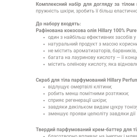
Комплексний набір для догляду за тілом п
пружність шкіри, зробить її більш еластичн
До набору входять:
Рафінована кокосова олія Hillary 100% Pure 
один з найбільш ефективних засобів у 
натуральний продукт з масою корисних
не містить ароматизаторів, барвників,
багата на лауринову кислоту — її конц
містить олеїнову кислоту, яка відновл
Скраб для тіла парфумований Hillary Perfume
відлущує омертвілі клітини;
робить менш помітними розтяжки;
сприяє регенерації шкіри;
завдяки декільком видам цукру тоніз
зменшує прояви целюліту завдяки дії 
Твердий парфумований крем-баттер для тіла 
благотворно впливає на інертну і мля