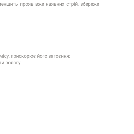
меншить прояв вже наявних стрій, збереже
рмісу, прискорює його загоєння;
ти вологу.