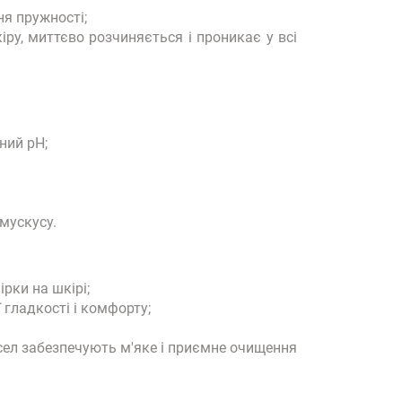
я пружності;
іру, миттєво розчиняється і проникає у всі
ний рН;
мускусу.
рки на шкірі;
 гладкості і комфорту;
асел забезпечують м'яке і приємне очищення