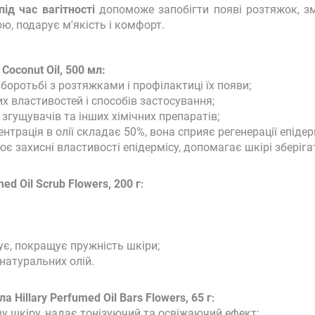
ід час вагітності
допоможе запобігти появі розтяжок, з
ою, подарує м'якість і комфорт.
Coconut Oil, 500 мл:
боротьбі з розтяжками і профілактиці їх появи;
 властивостей і способів застосування;
 згущувачів та інших хімічних препаратів;
ентрація в олії складає 50%, вона сприяє регенерації епіде
ює захисні властивості епідермісу, допомагає шкірі зберіга
d Oil Scrub Flowers, 200 г
:
ує, покращує пружність шкіри;
натуральних олій.
Hillary Perfumed Oil Bars Flowers, 65 г
:
ву шкіру, надає тонізуючий та освіжаючий ефект;