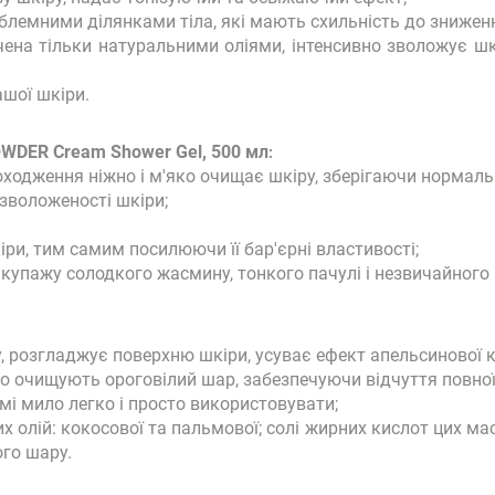
блемними ділянками тіла, які мають схильність до зниженн
чена тільки натуральними оліями, інтенсивно зволожує шк
ашої шкіри.
OWDER Cream Shower Gel, 500 мл
:
ходження ніжно і м'яко очищає шкіру, зберігаючи нормаль
 зволоженості шкіри;
ри, тим самим посилюючи її бар'єрні властивості;
купажу солодкого жасмину, тонкого пачулі і незвичайного 
розгладжує поверхню шкіри, усуває ефект апельсинової кі
о очищують ороговілий шар, забезпечуючи відчуття повної
мі мило легко і просто використовувати;
их олій: кокосової та пальмової; солі жирних кислот цих м
ого шару.