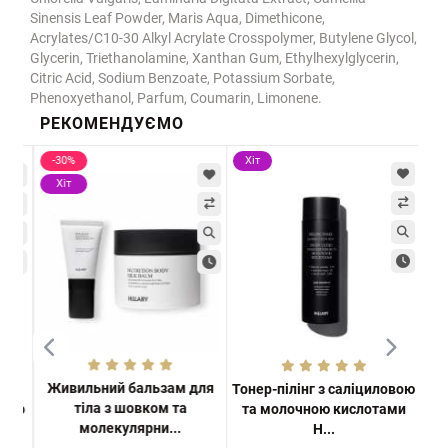
Sinensis Leaf Powder, Maris Aqua, Dimethicone,
Acrylates/C10-30 Alkyl Acrylate Crosspolymer, Butylene Glycol,
Glycerin, Triethanolamine, Xanthan Gum, Ethylhexylglycerin,
Citric Acid, Sodium Benzoate, Potassium Sorbate,
Phenoxyethanol, Parfum, Coumarin, Limonene.
РЕКОМЕНДУЄМО
-30%
Хіт
Хі
Хіт
Живильний бальзам для
на
Тонер-пілінг з саліциловою
Гра
тіла з шовком та
ного
та молочною кислотами
E
молекулярни...
H...