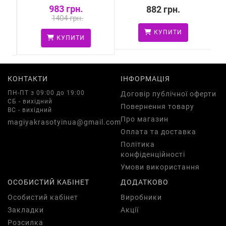
983 грн.
882 грн.
1404 грн.
КУПИТИ
КУПИТИ
КОНТАКТИ
ІНФОРМАЦІЯ
ПН-ПТ з 09:00 до 19:00
Договір публічної оферти
СБ - вихідний
Повернення товару
ВС - вихідний
Про магазин
magiyakrasotyinua@gmail.com
Оплата та доставка
Політика
конфіденційності
Умови використання
ОСОБИСТИЙ КАБІНЕТ
ДОДАТКОВО
Особистий кабінет
Виробники
Закладки
Акції
Розсилка