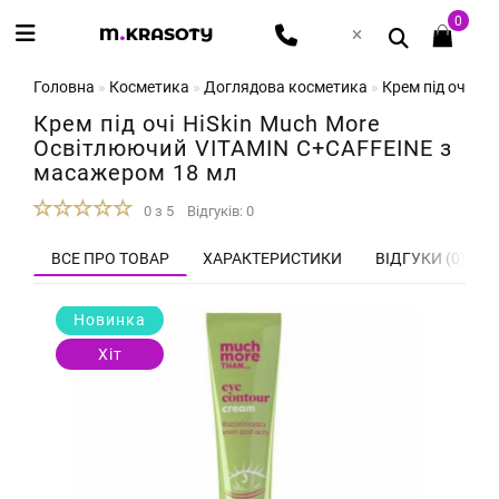
0
Головна
Косметика
Доглядова косметика
Крем під очі H
Крем під очі HiSkin Much More
Освітлюючий VITAMIN C+CAFFEINE з
масажером 18 мл
0 з 5
Відгуків: 0
ВСЕ ПРО ТОВАР
ХАРАКТЕРИСТИКИ
ВІДГУКИ (0)
Новинка
Хіт