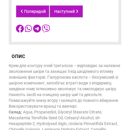
Попередній
Наступний
ОПИС
Крем для контуру очей трегалоза – відповідає за належне
зволоження шкіри та захищає її від шкідливого впливу
зовнішніх факторів. Гіалуронова кислота – біосумісний зі
шкірою компонент, запобігає втраті води з епідермісу,
завдяки чому інтенсивно зволожує та омолоджує шкіру.
Нанесіть засіб на очищену шкіру шиї та декольте.
Помасажуйте знизу вгору і залиште до повного вбирання.
Використовувати вранці та ввечері.
Склад:
Aqua, Propanediol, Glyceryl Stearate Citrate,
Macadamia Ternifolia Seed Oil, Cetearyl Alcohol, sh-
Hexapeptide-2, Hydrolysed Algin, Undaria Pinnatifida Extract,
Chlorella Vulgaris, Laminaria Digitata Extract, Camellia