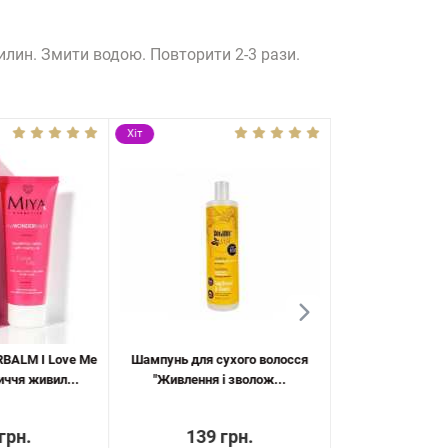
лин. Змити водою. Повторити 2-3 рази.
Хіт
Хіт
BALM I Love Me
Шампунь для сухого волосся
Кондиціонер д
иччя живил...
"Живлення і зволож...
коноплею Revu
грн.
139 грн.
199 