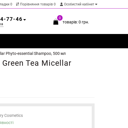
кладки
0
Порівняння товарів
0
Особистий кабінет
54-77-46
0
товарів: 0 грн.
ка
lar Phyto-essential Shampoo, 500 мл
Green Tea Micellar
ary Cosmetics
явності