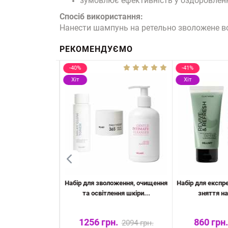
зумовлює ефективність у оздоровленн
Спосіб використання:
Нанести шампунь на ретельно зволожене во
РЕКОМЕНДУЄМО
-40%
-41%
Хіт
Хіт
ицелюлітних
Набір для зволоження, очищення
Набір для експр
обгортань Hill...
та освітлення шкіри...
зняття на
н.
1256 грн.
860 грн.
1668 грн.
2094 грн.