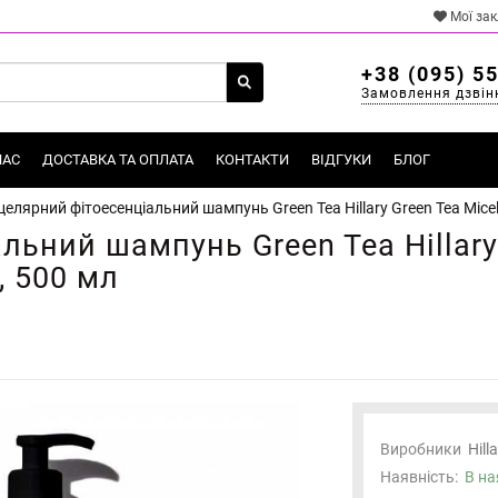
Мої за
+38 (095) 5
Замовлення дзвін
НАС
ДОСТАВКА ТА ОПЛАТА
КОНТАКТИ
ВІДГУКИ
БЛОГ
целярний фітоесенціальний шампунь Green Tea Hillary Green Tea Micel
ьний шампунь Green Tea Hillary 
, 500 мл
Виробники
Hill
Наявність:
В на