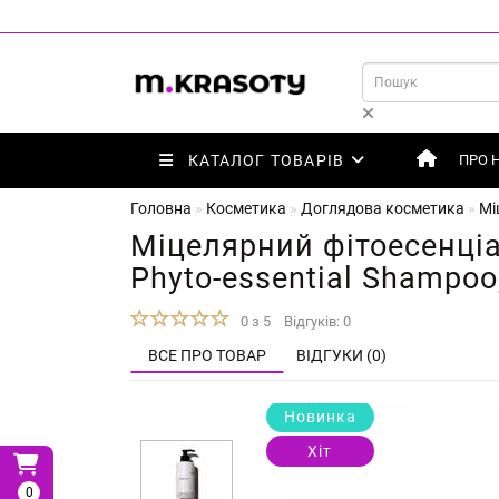
КАТАЛОГ ТОВАРІВ
ПРО 
Головна
Косметика
Доглядова косметика
Мі
Міцелярний фітоесенціал
Phyto-essential Shampoo
0 з 5
Відгуків: 0
ВСЕ ПРО ТОВАР
ВІДГУКИ (0)
Новинка
Хіт
0