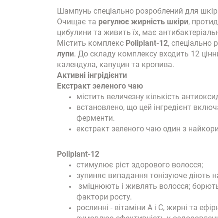
Шампунь спеціально розроблений для шкіри
Очищає та
регулює жирність шкіри
, проти
цибулини та живить їх, має антибактеріаль
Містить комплекс
Poliplant-12
, спеціально
лупи
. До складу комплексу входить 12 цінни
календула, капуцин та кропива.
Активні інгрідієнти
Екстракт зеленого чаю
містить величезну кількість антиоксид
встановлено, що цей інгредієнт включає
ферменти.
екстракт зеленого чаю один з найкорис
Poliplant-12
стимулює ріст здорового волосся;
зупиняє випадання тонізуюче діють на
зміцнюють і живлять волосся; борютьс
фактори росту.
рослинні - вітаміни А і С, жирні та ефі