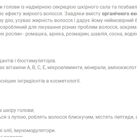
 голови із надмірною секрецією шкірного сала та позбавл
діє ефекту жирного волосся. Завдяки вмісту
органічного ек
ну дію, усуває жирність волосся і дарує йому неймовірний 
 розроблений для лікування різних проблем волосся, зокрем
х рослин - ромашка, арніка, розмарин, шавлія, сосна, водя
антів і біостимуляторів.
 вітаміни А, В, С, Е, мікроелементи, мінерали, амінокислоти
ніших інгредієнтів в косметології.
 шкіру голови;
я з лупою, роблять волосся блискучим, містять пептиди, 
рні олії, імуномодулятори.