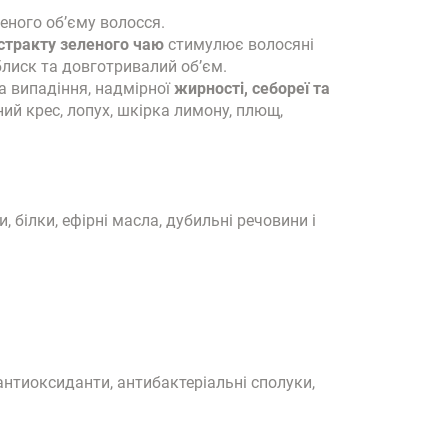
еного об’єму волосся.
стракту зеленого чаю
стимулює волосяні
блиск та довготривалий об’єм.
а випадіння, надмірної
жирності, себореї та
ний крес, лопух, шкірка лимону, плющ,
, білки, ефірні масла, дубильні речовини і
антиоксиданти, антибактеріальні сполуки,