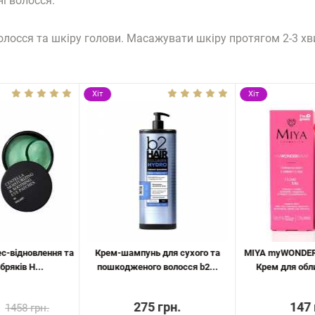
і волосся.
лосся та шкіру голови. Масажувати шкіру протягом 2-3 хви
Хіт
Хіт
ес-відновлення та
Крем-шампунь для сухого та
MIYA myWONDER
бряків H...
пошкодженого волосся b2...
Крем для обл
275 грн.
147 
1458 грн.