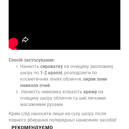
Спосіб застосування:
Нанесіть
сироватку
на очищену зволожену
шкіру по
1-2 краплі
, розподілити по
косметичних лініях обличчя,
окрім зони
навколо очей
.
Нанесіть невелику кількість
крему
на
очищену шкіру обличчя та шиї легкими
масажними рухами.
Крем слід наносити лише на суху шкіру після
повного вбирання попередньо нанесених засобів!
РЕКОМЕНДУЄМО