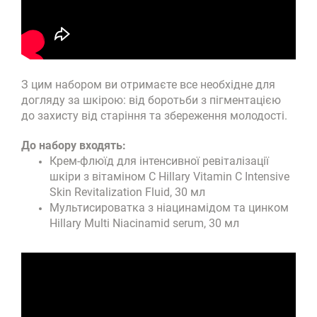
З цим набором ви отримаєте все необхідне для
догляду за шкірою: від боротьби з пігментацією
до захисту від старіння та збереження молодості.
До набору входять:
Крем-флюїд для інтенсивної ревіталізації
шкіри з вітаміном С Hillary Vitamin C Intensive
Skin Revitalization Fluid, 30 мл
Мультисироватка з ніацинамідом та цинком
Hillary Multi Niacinamid serum, 30 мл