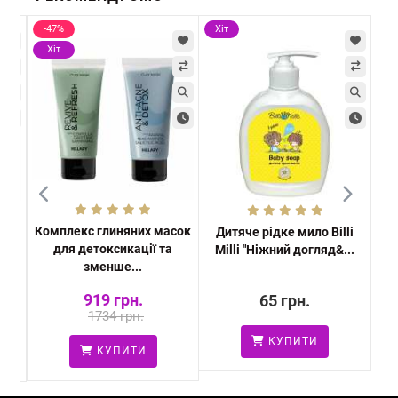
-47%
Хіт
Хі
Хіт
Комплекс глиняних масок
Дитяче рідке мило Billi
Кре
для детоксикації та
та
Milli "Ніжний догляд&...
зменше...
919 грн.
65 грн.
1734 грн.
КУПИТИ
КУПИТИ