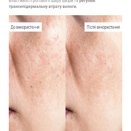
властивості рогового шару шкіри та
регулює
трансепідермальну втрату вологи.