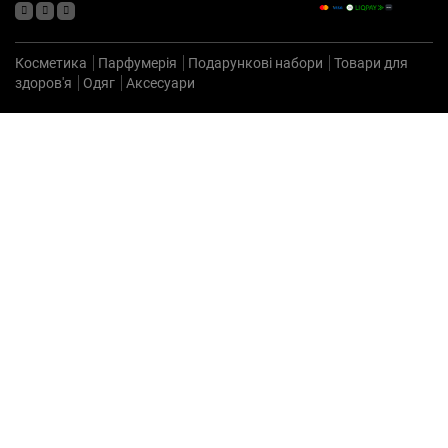
Косметика
Парфумерія
Подарункові набори
Товари для
здоров'я
Одяг
Аксесуари