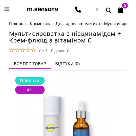
0
Головна
Косметика
Доглядова косметика
Мультисироватк
Мультисироватка з ніацинамідом +
Крем-флюїд з вітаміном C
0 з 5
Відгуків: 0
ВСЕ ПРО ТОВАР
ВІДГУКИ (0)
Новинка
Хіт