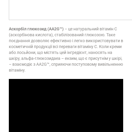
Аскорбіл глюкозид (AA2G™)
– це натуральний вітамін С
(аскорбінова кислота), стабілізований глюкозою. Таке
поєднання дозволяє ефективно і легко використовувати в
косметичній продукції всі переваги вітаміну С. Коли креми
або лосьйони, що містять цей інгредієнт, наносять на
шкіру, альфа-глюкозидаеа – ензим, що є присутнім у шкірі,
– взаємодіє з AA2G™, сприяючи поступовому вивільненню
вітаміну.