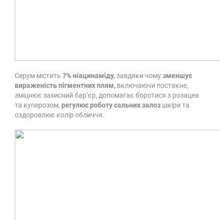
Серум містить
7% ніацинаміду,
завдяки чому
зменшує
вираженість пігментних плям,
включаючи постакне,
зміцнює захисний бар’єр, допомагає боротися з розацеа
та куперозом,
регулює роботу сальних залоз
шкіри та
оздоровлює колір обличчя.