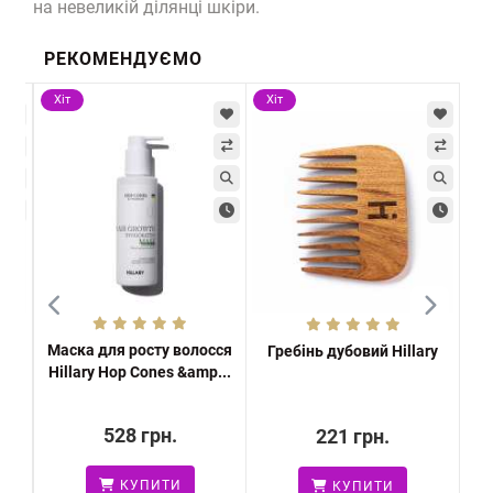
на невеликій ділянці шкіри.
РЕКОМЕНДУЄМО
Хіт
Хіт
-3
Х
Маска для росту волосся
іри
Гребінь дубовий Hillary
Наб
Hillary Hop Cones &amp...
...
c В
528 грн.
221 грн.
КУПИТИ
КУПИТИ