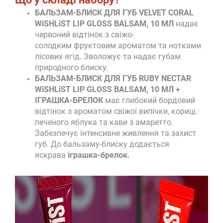
БАЛЬЗАМ-БЛИСК ДЛЯ ГУБ VELVET CORAL
WiSHLiST LIP GLOSS BALSAM, 10 МЛ
надає
червоний відтінок з свіжо-
солодким фруктовим ароматом та нотками
лісових ягід. Зволожує та надає губам
природного блиску.
БАЛЬЗАМ-БЛИСК ДЛЯ ГУБ RUBY NECTAR
WiSHLiST LIP GLOSS BALSAM, 10 МЛ +
ІГРАШКА-БРЕЛОК
має глибокий бордовий
відтінок з ароматом свіжої випічки, кориці,
печеного яблука та кави з амаретто.
Забезпечує інтенсивне живлення та захист
губ. До бальзаму-блиску додається
яскрава
іграшка-брелок.