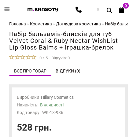
0
Головна
Косметика
Доглядова косметика
Набір бальзамів
Набір бальзамів-блисків для губ
Velvet Coral & Ruby Nectar WishList
Lip Gloss Balms + Іграшка-брелок
0 з 5
Відгуків: 0
ВСЕ ПРО ТОВАР
ВІДГУКИ (0)
Виробники
Hillary Cosmetics
Наявність:
В наявності
Код товару:
WK-13-936
528 грн.