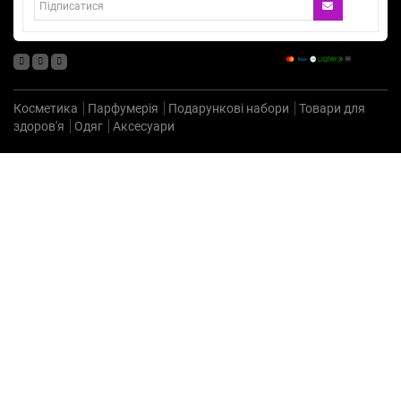
Косметика
Парфумерія
Подарункові набори
Товари для
здоров'я
Одяг
Аксесуари