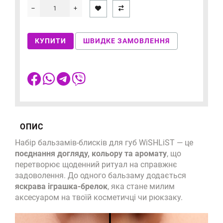
КУПИТИ
ШВИДКЕ ЗАМОВЛЕННЯ
ОПИС
Набір бальзамів-блисків для губ WiSHLiST — це
поєднання догляду, кольору та аромату
, що
перетворює щоденний ритуал на справжнє
задоволення. До одного бальзаму додається
яскрава іграшка-брелок
, яка стане милим
аксесуаром на твоїй косметичці чи рюкзаку.