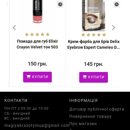
Помада для губ Elixir
я
Крем-фарба для брів Delia
П
Crayon Velvet тон 503
...
Eyebrow Expert Cameleo D...
150 грн.
145 грн.
КУПИТИ
КУПИТИ
КОНТАКТИ
ІНФОРМАЦІЯ
ПН-ПТ з 09:00 до 19:00
Договір публічної оферти
СБ - вихідний
Повернення товару
ВС - вихідний
Про магазин
magiyakrasotyinua@gmail.com