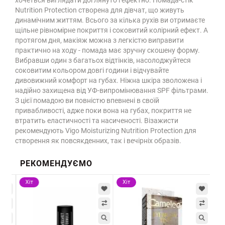
хочеться виглядати доглянуто і ефектно. Помада-стік
Nutrition Protection створена для дівчат, що живуть
динамічним життям. Всього за кілька рухів ви отримаєте
щільне рівномірне покриття і соковитий колірний ефект. А
протягом дня, макіяж можна з легкістю виправити
практично на ходу - помада має зручну скошену форму.
Вибравши один з багатьох відтінків, насолоджуйтеся
соковитим кольором довгі години і відчувайте
дивовижний комфорт на губах. Ніжна шкіра зволожена і
надійно захищена від УФ-випромінювання SPF фільтрами.
З цієї помадою ви повністю впевнені в своїй
привабливості, адже поки вона на губах, покриття не
втратить еластичності та насиченості. Візажисти
рекомендують Vigo Moisturizing Nutrition Protection для
створення як повсякденних, так і вечірніх образів.
РЕКОМЕНДУЄМО
Хіт
Хіт
Хі