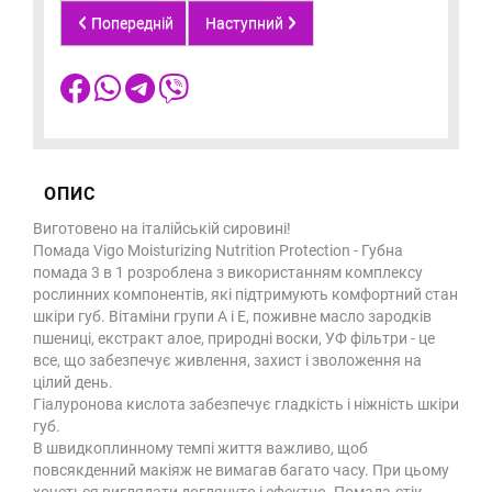
Попередній
Наступний
ОПИС
Виготовено на італійській сировині!
Помада Vigo Moisturizing Nutrition Protection - Губна
помада 3 в 1 розроблена з використанням комплексу
рослинних компонентів, які підтримують комфортний стан
шкіри губ. Вітаміни групи А і Е, поживне масло зародків
пшениці, екстракт алое, природні воски, УФ фільтри - це
все, що забезпечує живлення, захист і зволоження на
цілий день.
Гіалуронова кислота забезпечує гладкість і ніжність шкіри
губ.
В швидкоплинному темпі життя важливо, щоб
повсякденний макіяж не вимагав багато часу. При цьому