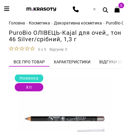
0
Головна
Косметика
Декоративна косметика
PuroBio ОЛІВЕ
PuroBio ОЛІВЕЦЬ-Kajal для очей_ тон
46 Silver/срібний, 1,3 г
0 з 5
Відгуків: 0
ВСЕ ПРО ТОВАР
ХАРАКТЕРИСТИКИ
ВІДГУКИ (0)
Новинка
Хіт