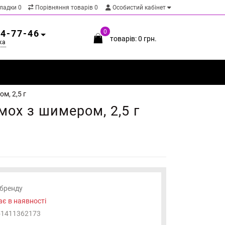
кладки
0
Порівняння товарів
0
Особистий кабінет
54-77-46
0
товарів: 0 грн.
ка
м, 2,5 г
мох з шимером, 2,5 г
 бренду
є в наявності
51411362173