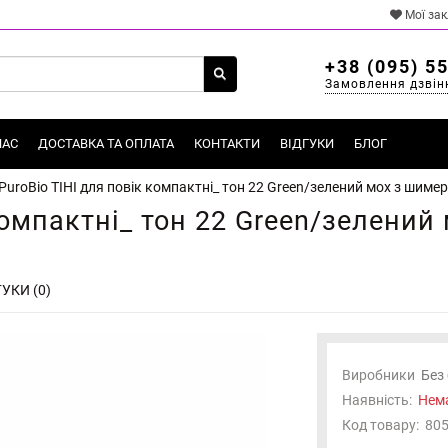
Мої за
+38 (095) 5
Замовлення дзвін
НАС
ДОСТАВКА ТА ОПЛАТА
КОНТАКТИ
ВІДГУКИ
БЛОГ
PuroBio ТІНІ для повік компактні_ тон 22 Green/зелений мох з шимеро
компактні_ тон 22 Green/зелений 
УКИ (0)
Виробники
Без
Наявність:
Нема
Код товару:
80