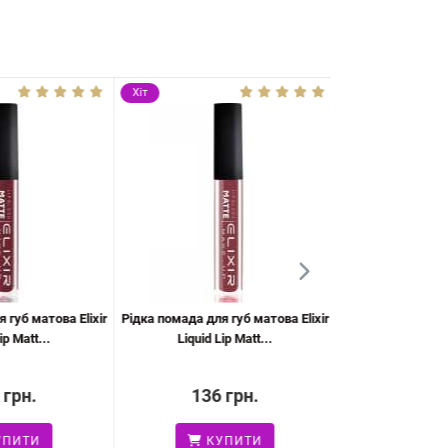
Хіт
Хіт
губ матова Elixir
Рідка помада для губ матова Elixir
Туш для вій "Вел
p Matt...
Liquid Lip Matt...
темно-с
грн.
136 грн.
180 
ПИТИ
КУПИТИ
КУ