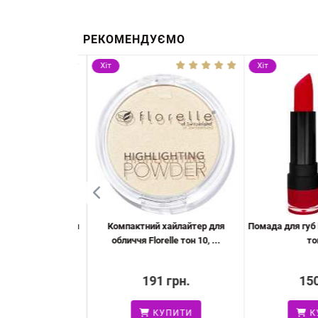
РЕКОМЕНДУЄМО
Хіт
Хіт
Florelle Matte тон
Компактний хайлайтер для
Помада для губ El
, 4 г
обличчя Florelle тон 10, ...
тон
 грн.
191 грн.
150
УПИТИ
КУПИТИ
КУ