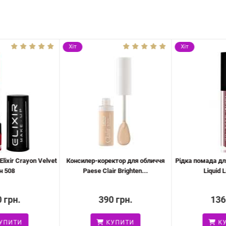
Хіт
Хіт
ixir Crayon Velvet
Консилер-коректор для обличчя
Рідка помада для 
 508
Paese Clair Brighten...
Liquid Li
 грн.
390 грн.
136 
ПИТИ
КУПИТИ
КУ