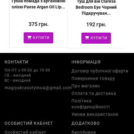
Губна помада з аргановою
Туш для вій Claresa
олією Paese Argan Oil Lip...
Bedroom Eye Чорний
Підкручуван...
375 грн.
192 грн.
КУПИТИ
КУПИТИ
КОНТАКТИ
ІНФОРМАЦІЯ
ПН-ПТ з 09:00 до 19:00
Договір публічної оферти
СБ - вихідний
Повернення товару
ВС - вихідний
Про магазин
magiyakrasotyinua@gmail.com
Оплата та доставка
Політика
конфіденційності
Умови використання
ОСОБИСТИЙ КАБІНЕТ
ДОДАТКОВО
Особистий кабінет
Виробники