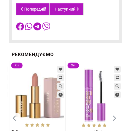
Попередній
Наступний
РЕКОМЕНДУЄМО
Хіт
Хіт
Хі