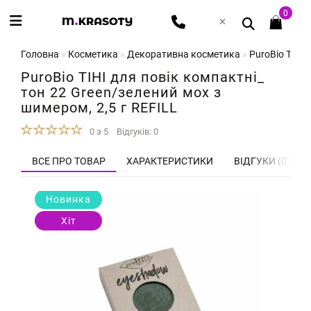
0
Головна
Косметика
Декоративна косметика
PuroBio ТІНІ 
PuroBio ТІНІ для повік компактні_
тон 22 Green/зелений мох з
шимером, 2,5 г REFILL
0 з 5
Відгуків: 0
ВСЕ ПРО ТОВАР
ХАРАКТЕРИСТИКИ
ВІДГУКИ (0)
Новинка
Хіт