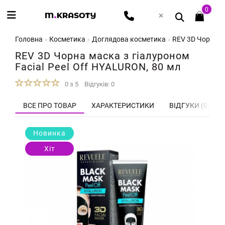
0
Головна
Косметика
Доглядова косметика
REV 3D Чорна ма
REV 3D Чорна маска з гіалуроном
Facial Peel Off HYALURON, 80 мл
0 з 5
Відгуків: 0
ВСЕ ПРО ТОВАР
ХАРАКТЕРИСТИКИ
ВІДГУКИ (0)
Новинка
Хіт