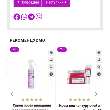
Попередній
Наступний
РЕКОМЕНДУЄМО
Хіт
Хіт
Хі
Спрей проти випадіння
чя
Крем для контуру очей з
R