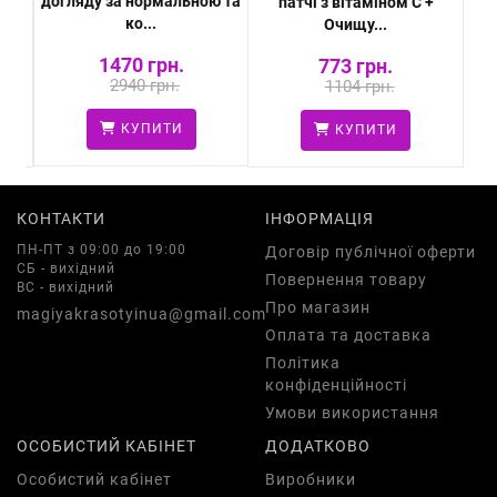
догляду за нормальною та
ь
патчі з вітаміном C +
тип
ко...
Очищу...
1470 грн.
773 грн.
2940 грн.
1104 грн.
КУПИТИ
КУПИТИ
КОНТАКТИ
ІНФОРМАЦІЯ
ПН-ПТ з 09:00 до 19:00
Договір публічної оферти
СБ - вихідний
Повернення товару
ВС - вихідний
Про магазин
magiyakrasotyinua@gmail.com
Оплата та доставка
Політика
конфіденційності
Умови використання
ОСОБИСТИЙ КАБІНЕТ
ДОДАТКОВО
Особистий кабінет
Виробники