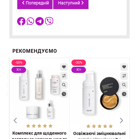
Попередній
Наступний
РЕКОМЕНДУЄМО
-50%
-30%
-3
Хіт
Хіт
Х
Комплекс для щоденного
них
Освіжаючі зміцнювальні
Н