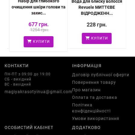
Набір для глибокого
 та
Вода для блиску волосся
Ма
очищення шкіри голови та
Revuele МИТТЄВЕ
захис...
ВІДРОДЖЕНН...
677 грн.
228 грн.
1254 грн.
КУПИТИ
КУПИТИ
КОНТАКТИ
ІНФОРМАЦІЯ
ПН-ПТ з 09:00 до 19:00
Договір публічної оферти
СБ - вихідний
Повернення товару
ВС - вихідний
Про магазин
magiyakrasotyinua@gmail.com
Оплата та доставка
Політика
конфіденційності
Умови використання
ОСОБИСТИЙ КАБІНЕТ
ДОДАТКОВО