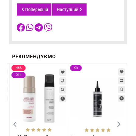
Попередній
Наступний
РЕКОМЕНДУЄМО
-46%
Хіт
Хі
Хіт