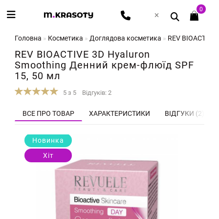
0
Головна
Косметика
Доглядова косметика
REV BIOACTIVE 
REV BIOACTIVE 3D Hyaluron
Smoothing Денний крем-флюїд SPF
15, 50 мл
5 з 5
Відгуків: 2
ВСЕ ПРО ТОВАР
ХАРАКТЕРИСТИКИ
ВІДГУКИ (2)
Новинка
Хіт