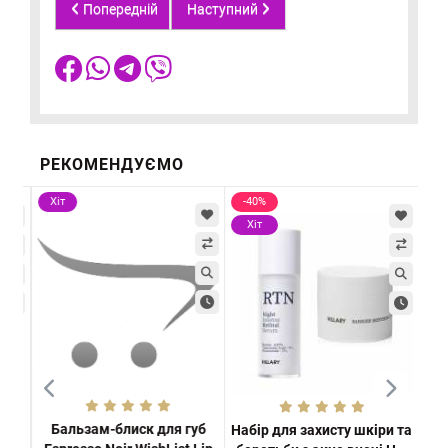
Попередній
Наступний
РЕКОМЕНДУЄМО
Хіт
-40%
-5
Хіт
Х
Бальзам-блиск для губ
а
Набір для захисту шкіри та
Ан