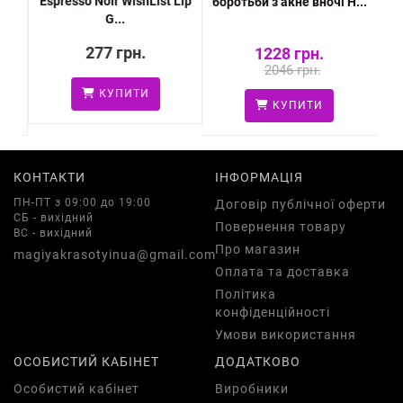
Espresso Noir WishList Lip
а
боротьби з акне вночі H...
вид
G...
277 грн.
1228 грн.
2046 грн.
КУПИТИ
КУПИТИ
КОНТАКТИ
ІНФОРМАЦІЯ
ПН-ПТ з 09:00 до 19:00
Договір публічної оферти
СБ - вихідний
Повернення товару
ВС - вихідний
Про магазин
magiyakrasotyinua@gmail.com
Оплата та доставка
Політика
конфіденційності
Умови використання
ОСОБИСТИЙ КАБІНЕТ
ДОДАТКОВО
Особистий кабінет
Виробники