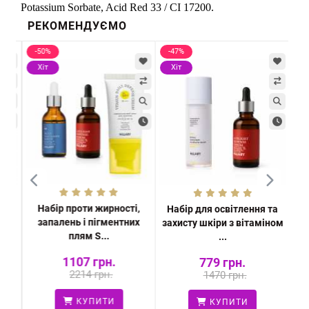
Potassium Sorbate, Acid Red 33 / CI 17200.
РЕКОМЕНДУЄМО
-50%
-47%
-3
Хіт
Хіт
Х
Набір проти жирності,
уб
Набір для освітлення та
Наб
запалень і пігментних
Lip
захисту шкіри з вітаміном
кі
плям S...
...
1107 грн.
779 грн.
2214 грн.
1470 грн.
КУПИТИ
КУПИТИ