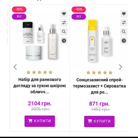
-30%
-40%
Хі
Хіт
Хіт
Набір для ранкового
ьна
Сонцезахисний спрей-
Літ
догляду за сухою шкірою
ева
термозахист + Сироватка
обличч...
для ро...
2104 грн.
871 грн.
3006 грн.
1452 грн.
КУПИТИ
КУПИТИ