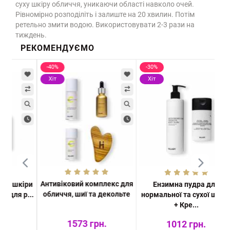
суху шкіру обличчя, уникаючи області навколо очей.
Рівномірно розподіліть і залиште на 20 хвилин. Потім
ретельно змити водою. Використовувати 2-3 рази на
тиждень.
РЕКОМЕНДУЄМО
-40%
-30%
Хіт
Хіт
Антивіковий комплекс для
шкіри
Ензимна пудра для
П
обличчя, шиї та декольте
я р...
нормальної та сухої шкіри
+ Кре...
1573 грн.
1012 грн.