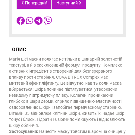
Попередній
Наступний
ОПИС
Магія цієї маски полягає не тільки в шикарній золотистій
текстурі, а й в ексклюзивній формулі продукту. Комплекс
активних інгредієнтів створений для безперервного
впливу проти старіння. COVA B TROX Complex має
миттєвий ефект ліфтингу. Це відчутно, навіть коли маска
вбирається: шкіра починає підтягуватися, утворюючи
невидиму підтримуючу плівку. Колаген, проникаючи
глибоко в шари дерми, сприяє підвищенню еластичності,
оздоровленню шкіри і запобігає передчасному старінню.
Вітамін В5 відновлює клітини шкіри, живить їх, надає шкірі
тонус і блиск. Гідрати Fusion® пом'якшують і відновлюють
шкіру обличчя.
Застосування:
Нанесіть маску товстим шаром на очищену