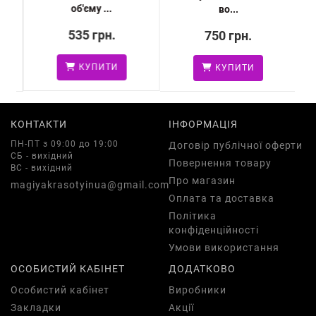
об'єму ...
во...
535 грн.
750 грн.
КУПИТИ
КУПИТИ
КОНТАКТИ
ІНФОРМАЦІЯ
ПН-ПТ з 09:00 до 19:00
Договір публічної оферти
СБ - вихідний
Повернення товару
ВС - вихідний
Про магазин
magiyakrasotyinua@gmail.com
Оплата та доставка
Політика
конфіденційності
Умови використання
ОСОБИСТИЙ КАБІНЕТ
ДОДАТКОВО
Особистий кабінет
Виробники
Закладки
Акції