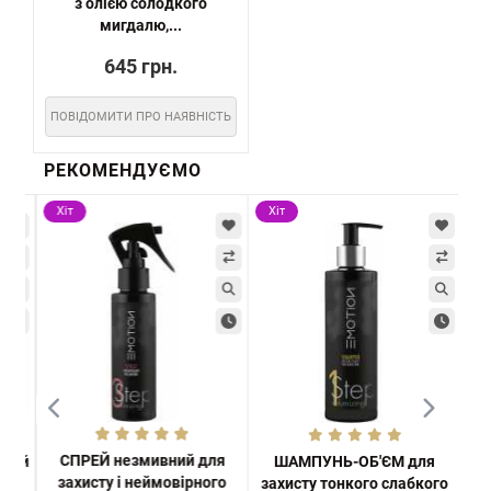
з олією солодкого
мигдалю,...
645 грн.
ПОВІДОМИТИ ПРО НАЯВНІСТЬ
РЕКОМЕНДУЄМО
Хіт
Хіт
Хі
СПРЕЙ незмивний для
ючий
ШАМПУНЬ-ОБ'ЄМ для
захисту і неймовірного
ого
захисту тонкого слабкого