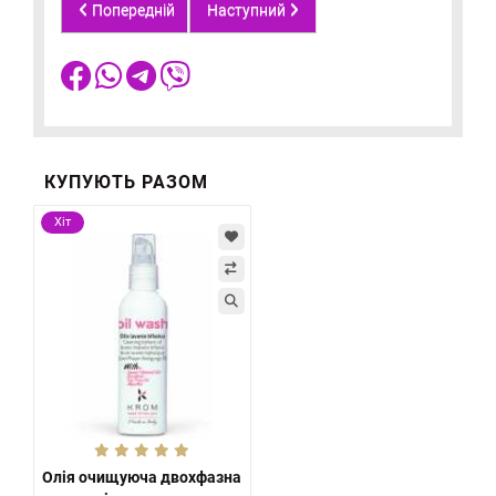
Попередній
Наступний
КУПУЮТЬ РАЗОМ
Хіт
Олія очищуюча двохфазна