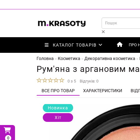
КАТАЛОГ ТОВАРІВ
ПРО 
Головна
Косметика
Декоративна косметика
Рум'яна з аргановим мас
0 з 5
Відгуків: 0
ВСЕ ПРО ТОВАР
ХАРАКТЕРИСТИКИ
ВІДГ
Новинка
Хіт
0