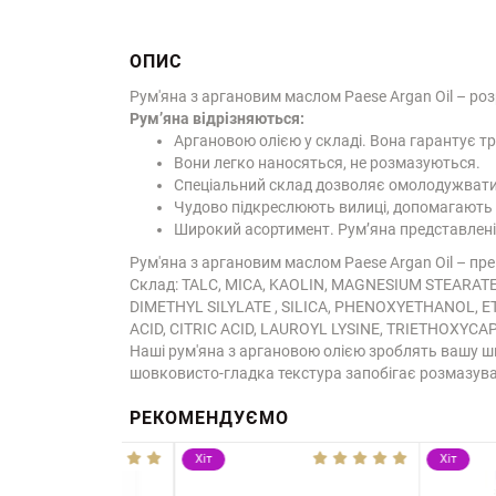
ОПИС
Рум'яна з аргановим маслом Paese Argan Oil – ро
Рум’яна відрізняються:
Аргановою олією у складі. Вона гарантує т
Вони легко наносяться, не розмазуються.
Спеціальний склад дозволяє омолодужвати ш
Чудово підкреслюють вилиці, допомагають 
Широкий асортимент. Рум’яна представлені в 
Рум'яна з аргановим маслом Paese Argan Oil – пр
Склад: TALC, MICA, KAOLIN, MAGNESIUM STEARAT
DIMETHYL SILYLATE , SILICA, PHENOXYETHANOL, 
ACID, CITRIC ACID, LAUROYL LYSINE, TRIETHOXYCAPRYLS
Наші рум'яна з аргановою олією зроблять вашу шк
шовковисто-гладка текстура запобігає розмазув
РЕКОМЕНДУЄМО
Хіт
Хіт