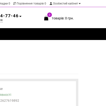
кладки
0
Порівняння товарів
0
Особистий кабінет
54-77-46
0
товарів: 0 грн.
ка
se
явності
02627619892