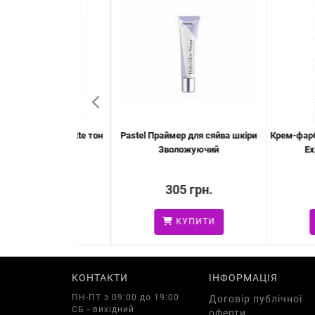
Florelle Matte тон
Pastel Праймер для сяйва шкіри
Крем-фарба для б
, 4 г
Зволожуючий
Expert Ca
 грн.
305 грн.
145
УПИТИ
КУПИТИ
КУ
КОНТАКТИ
ІНФОРМАЦІЯ
ПН-ПТ з 09:00 до 19:00
Договір публічної
СБ - вихідний
оферти