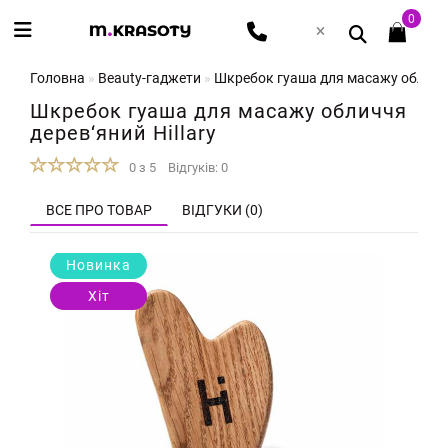
0
Головна
Beauty-гаджети
Шкребок гуаша для масажу обличчя 
Шкребок гуаша для масажу обличчя
дерев‘яний Hillary
0 з 5
Відгуків: 0
ВСЕ ПРО ТОВАР
ВІДГУКИ (0)
Новинка
Хіт