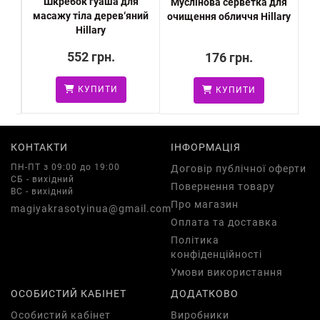
Шкребок гуаша для
" з
Муслінова серветка для
Т
масажу тіла дерев‘яний
очищення обличчя Hillary
Hillary
552 грн.
176 грн.
КУПИТИ
КУПИТИ
КОНТАКТИ
ІНФОРМАЦІЯ
ПН-ПТ з 09:00 до 19:00
Договір публічної оферти
СБ - вихідний
Повернення товару
ВС - вихідний
Про магазин
magiyakrasotyinua@gmail.com
Оплата та доставка
Політика
конфіденційності
Умови використання
ОСОБИСТИЙ КАБІНЕТ
ДОДАТКОВО
Особистий кабінет
Виробники