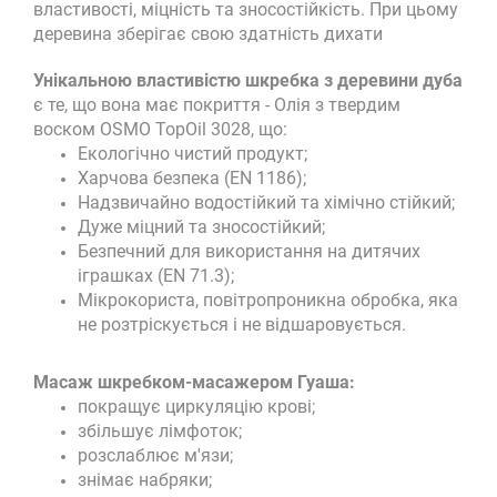
властивості, міцність та зносостійкість. При цьому
деревина зберігає свою здатність дихати
Унікальною властивістю шкребка з деревини дуба
є те, що вона має покриття - Олія з твердим
воском OSMO TopOil 3028, що:
Екологічно чистий продукт;
Харчова безпека (EN 1186);
Надзвичайно водостійкий та хімічно стійкий;
Дуже міцний та зносостійкий;
Безпечний для використання на дитячих
іграшках (EN 71.3);
Мікрокориста, повітропроникна обробка, яка
не розтріскується і не відшаровується.
Масаж шкребком-масажером Гуаша:
покращує циркуляцію крові;
збільшує лімфоток;
розслаблює м'язи;
знімає набряки;