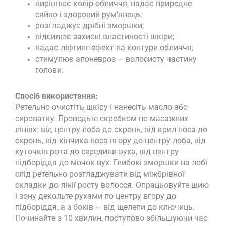
вирівнює колір обличчя, надає природне
сяйво і здоровий рум'янець;
розгладжує дрібні зморшки;
підсилює захисні властивості шкіри;
надає ліфтинг-ефект на контури обличчя;
стимулює апоневроз — волосисту частину
голови.
Спосіб використання:
Ретельно очистіть шкіру і нанесіть масло або
сироватку. Проводьте скребком по масажних
лініях: від центру лоба до скронь, від крил носа до
скронь, від кінчика носа вгору до центру лоба, від
куточків рота до середини вуха, від центру
підборіддя до мочок вух. Глибокі зморшки на лобі
слід ретельно розгладжувати від міжбрівної
складки до лінії росту волосся. Опрацьовуйте шию
і зону декольте рухами по центру вгору до
підборіддя, а з боків — від щелепи до ключиць.
Починайте з 10 хвилин, поступово збільшуючи час