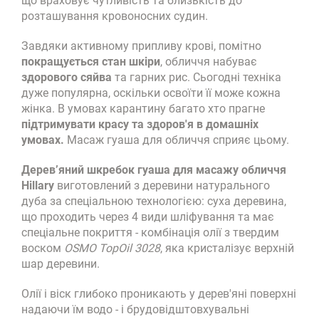
що враховує чутливість та близькість до
розташування кровоносних судин.
Завдяки активному припливу крові, помітно
покращується стан шкіри
, обличчя набуває
здорового сяйва
та гарних рис. Сьогодні техніка
дуже популярна, оскільки освоїти її може кожна
жінка. В умовах карантину багато хто прагне
підтримувати красу та здоров'я в домашніх
умовах.
Масаж гуаша для обличчя сприяє цьому.
Дерев’яний шкребок гуаша для масажу обличчя
Hillary
виготовлений з деревини натурального
дуба за спеціальною технологією: суха деревина,
що проходить через 4 види шліфування та має
спеціальне покриття - комбінація олії з твердим
воском
OSMO TopOil 3028
, яка кристалізує верхній
шар деревини.
Олії і віск глибоко проникають у дерев'яні поверхні
надаючи їм водо - і брудовідштовхувальні