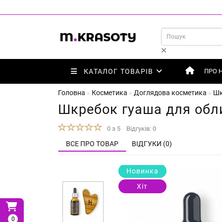
КАТАЛОГ ТОВАРІВ
ПРО 
Головна
Косметика
Доглядова косметика
Шк
Шкребок гуаша для обли
0 з 5
Відгуків: 0
ВСЕ ПРО ТОВАР
ВІДГУКИ (0)
Новинка
Хіт
0