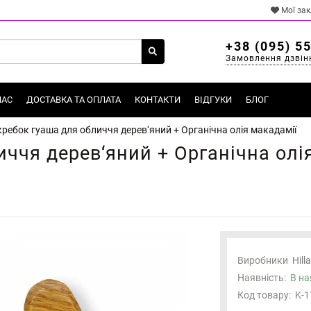
Мої за
+38 (095) 5
Замовлення дзвін
НАС
ДОСТАВКА ТА ОПЛАТА
КОНТАКТИ
ВІДГУКИ
БЛОГ
ребок гуаша для обличчя дерев‘яний + Органічна олія макадамії
ччя дерев‘яний + Органічна олі
Виробники
Hill
Наявність:
В на
Код товару:
K-1