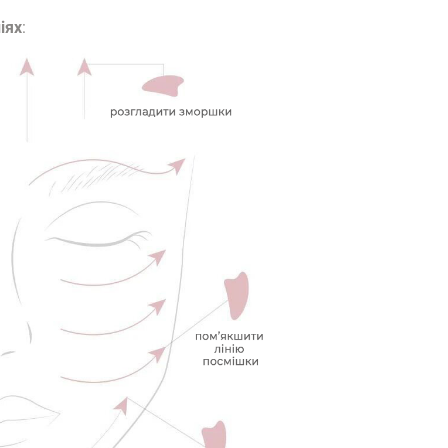
іях
: