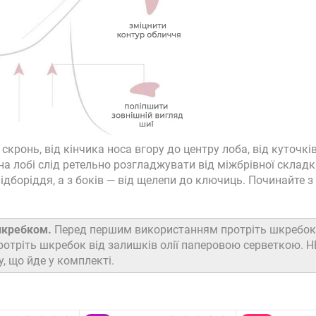
 скронь, від кінчика носа вгору до центру лоба, від куточкі
на лобі слід ретельно розгладжувати від міжбрівної складк
підборіддя, а з боків — від щелепи до ключиць. Починайте 
шкребком.
Перед першим використанням протріть шкребок
ротріть шкребок від залишків олії паперовою серветкою.
, що йде у комплекті.