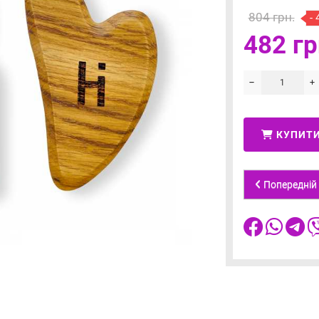
804 грн.
-
482 гр
КУПИТ
Попередній