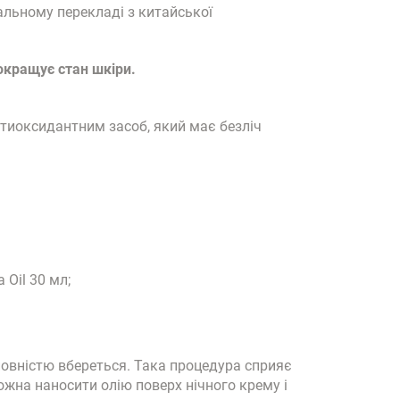
льному перекладі з китайської
окращує стан шкіри.
тиоксидантним засоб, який має безліч
 Oil 30 мл;
 повністю вбереться. Така процедура сприяє
жна наносити олію поверх нічного крему і