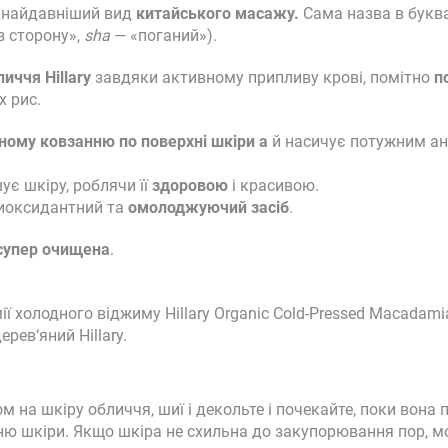
 найдавніший вид
китайського масажу.
Сама назва в буква
в сторону»,
sha
— «поганий»).
иччя Hillary
завдяки активному припливу крові, помітно
п
х рис.
ому ковзанню по поверхні шкіри а
й насичує потужним ан
ує шкіру, роблячи її
здоровою
і красивою.
тиоксидантний та
омолоджуючий засіб
.
супер очищена
.
 холодного віджиму Hillary Organic Cold-Pressed Macadamia
ев‘яний Hillary.
 на шкіру обличчя, шиї і декольте і почекайте, поки вона
ню шкіри. Якщо шкіра не схильна до закупорювання пор, мо