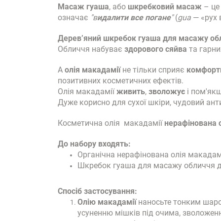
Масаж гуаша
, або
шкребковий масаж
– це
означає
"в
идалити все погане
"
(
gua
— «рух 
Дерев’яний шкребок гуаша для масажу обл
Обличчя набуває
здорового сяйва
та гарни
А
олія макадамії
не тільки сприяє
комфортн
позитивних косметичних ефектів.
Олія макадамії
живить
,
зволожує
і пом'якш
Дуже корисно для сухої шкіри, чудовий ан
Косметична олія макадамії
нерафінована 
До набору входять:
Органічна нерафінована олія макадамії
Шкребок гуаша для масажу обличчя дер
Спосіб застосування:
Олію макадамії
наносьте тонким шаром
усуненню мішків під очима, зволожен