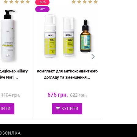
-30%
-40%
Хіт
Хіт
иціонер Hillary
Комплект для антиоксидантного
Гель для вмивання
ive Nori ...
догляду та зменшення...
Сонцезахис
575 грн.
986 грн.
1104 грн.
822 грн.
ПИТИ
КУПИТИ
КУ
ОЗСИЛКА