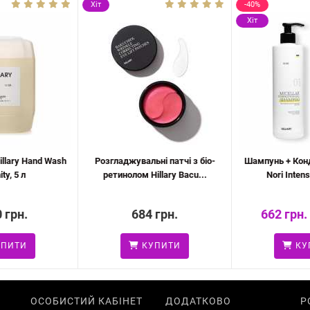
Хіт
-40%
Хіт
illary Hand Wash
Розгладжувальні патчі з біо-
Шампунь + Конд
ty, 5 л
ретинолом Hillary Bacu...
Nori Intens
 грн.
684 грн.
662 грн.
ПИТИ
КУПИТИ
КУ
ОСОБИСТИЙ КАБІНЕТ
ДОДАТКОВО
Р