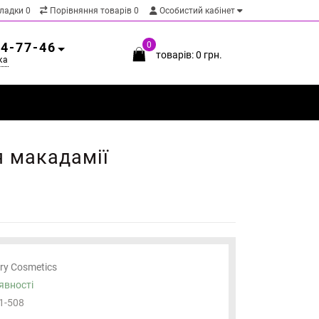
кладки
0
Порівняння товарів
0
Особистий кабінет
54-77-46
0
товарів: 0 грн.
ка
я макадамії
ary Cosmetics
явності
1-508