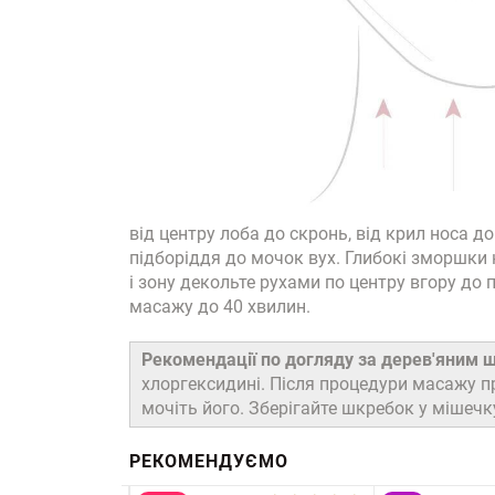
від центру лоба до скронь, від крил носа до
підборіддя до мочок вух. Глибокі зморшки 
і зону декольте рухами по центру вгору до 
масажу до 40 хвилин.
Рекомендації по догляду за дерев'яним 
хлоргексидині. Після процедури масажу п
мочіть його. Зберігайте шкребок у мішечку
РЕКОМЕНДУЄМО