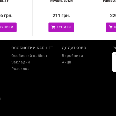
 4 г
Revuele, 30 мл
Paese Arga
 грн.
211 грн.
220 
ПИТИ
КУПИТИ
КУ
ОСОБИСТИЙ КАБІНЕТ
ДОДАТКОВО
Р
Особистий кабінет
Виробники
Закладки
Акції
Розсилка
я