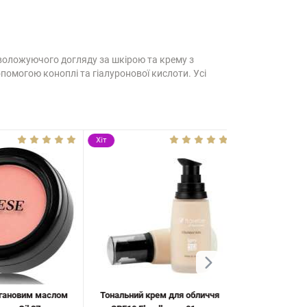
воложуючого догляду за шкірою та крему з
помогою коноплі та гіалуронової кислоти. Усі
Хіт
Хіт
ановим маслом
Тональний крем для обличчя
Помада для губ Fl