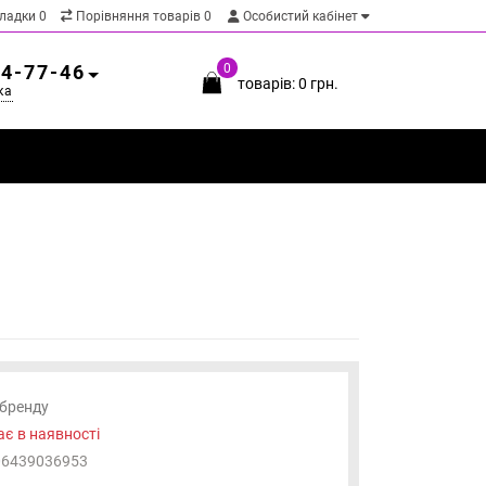
кладки
0
Порівняння товарів
0
Особистий кабінет
54-77-46
0
товарів: 0 грн.
ка
 бренду
є в наявності
06439036953