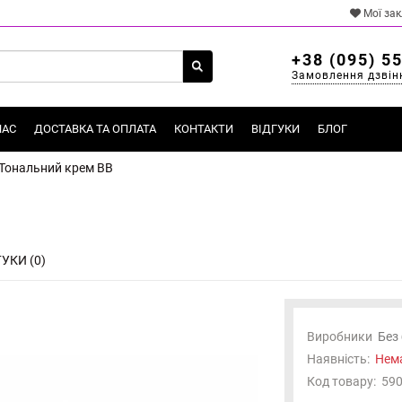
Мої за
+38 (095) 5
Замовлення дзвін
НАС
ДОСТАВКА ТА ОПЛАТА
КОНТАКТИ
ВІДГУКИ
БЛОГ
Тональний крем BB
УКИ (0)
Виробники
Без
Наявність:
Нема
Код товару:
59