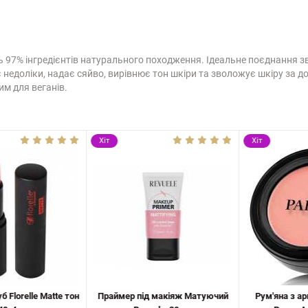
ь 97% інгредієнтів натурального походження. Ідеальне поєднання з
едоліки, надає сяйво, вирівнює тон шкіри та зволожує шкіру за до
им для веганів.
Хіт
Хіт
lorelle Matte тон
Праймер під макіяж Матуючий
Рум'яна з арг