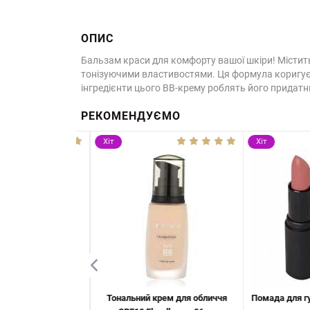
ОПИС
Бальзам краси для комфорту вашої шкіри! Містит
тонізуючими властивостями. Ця формула коригує н
інгредієнти цього BB-крему роблять його придатн
РЕКОМЕНДУЄМО
Хіт
Хіт
B-крем Paese з
Тональний крем для обличчя
Помада для губ F