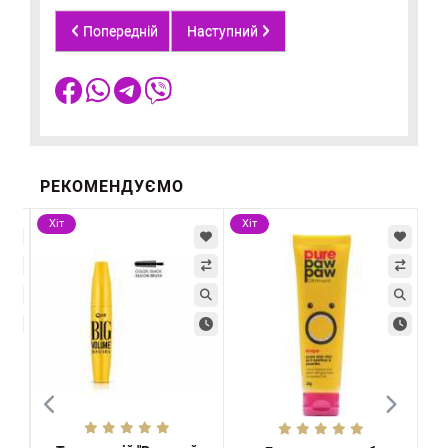
Попередній
Наступний
РЕКОМЕНДУЄМО
Хіт
Хіт
Хі