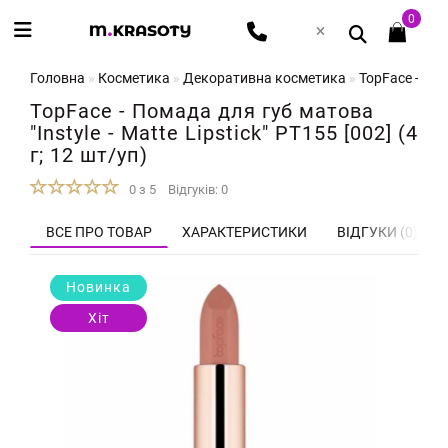
0
Головна
Косметика
Декоративна косметика
TopFace - Пома
TopFace - Помада для губ матова
"Instyle - Matte Lipstick" PT155 [002] (4
г; 12 шт/уп)
0 з 5
Відгуків: 0
ВСЕ ПРО ТОВАР
ХАРАКТЕРИСТИКИ
ВІДГУКИ (0)
Новинка
Хіт