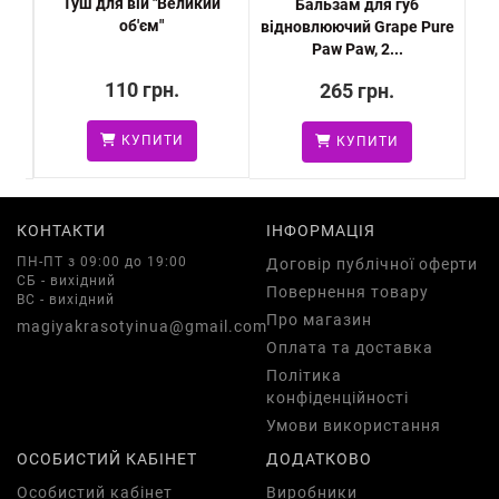
Туш для вій "Великий
le
Бальзам для губ
Губ
об'єм"
відновлюючий Grape Pure
олі
Paw Paw, 2...
110 грн.
265 грн.
КУПИТИ
КУПИТИ
КОНТАКТИ
ІНФОРМАЦІЯ
ПН-ПТ з 09:00 до 19:00
Договір публічної оферти
СБ - вихідний
Повернення товару
ВС - вихідний
Про магазин
magiyakrasotyinua@gmail.com
Оплата та доставка
Політика
конфіденційності
Умови використання
ОСОБИСТИЙ КАБІНЕТ
ДОДАТКОВО
Особистий кабінет
Виробники