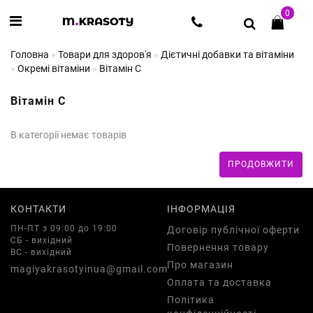
0
Головна
Товари для здоров'я
Дієтичні добавки та вітаміни
Окремі вітаміни
Вітамін C
Вітамін C
В категорії немає товарів
ПРОДОВЖИТИ
КОНТАКТИ
ІНФОРМАЦІЯ
ПН-ПТ з 09:00 до 19:00
Договір публічної оферти
СБ - вихідний
Повернення товару
ВС - вихідний
Про магазин
magiyakrasotyinua@gmail.com
Оплата та доставка
Політика