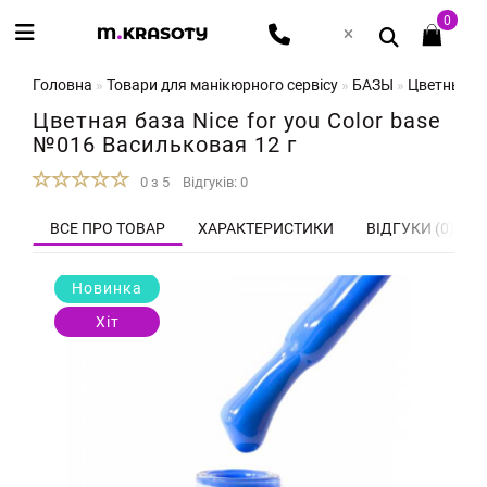
0
Головна
Товари для манікюрного сервісу
БАЗЫ
Цветные ба
Цветная база Nice for you Color base
№016 Васильковая 12 г
0 з 5
Відгуків: 0
ВСЕ ПРО ТОВАР
ХАРАКТЕРИСТИКИ
ВІДГУКИ (0)
Новинка
Хіт