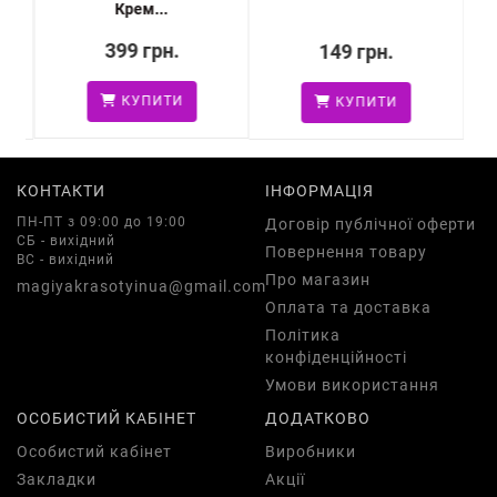
Крем...
399 грн.
149 грн.
КУПИТИ
КУПИТИ
КОНТАКТИ
ІНФОРМАЦІЯ
ПН-ПТ з 09:00 до 19:00
Договір публічної оферти
СБ - вихідний
Повернення товару
ВС - вихідний
Про магазин
magiyakrasotyinua@gmail.com
Оплата та доставка
Політика
конфіденційності
Умови використання
ОСОБИСТИЙ КАБІНЕТ
ДОДАТКОВО
Особистий кабінет
Виробники
Закладки
Акції