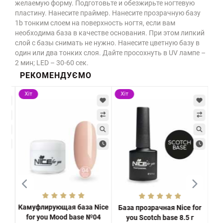
желаемую форму. Подготовьте и обезжирьте ногтевую
пластину. Нанесите праймер. Нанесите прозрачную базу
1b тонким слоем на поверхность ногтя, если вам
необходима база в качестве основания. При этом липкий
слой с базы снимать не нужно. Нанесите цветную базу в
один или два тонких слоя. Дайте просохнуть в UV лампе –
2 мин; LED – 30-60 сек.
РЕКОМЕНДУЄМО
Хіт
Хіт
Хі
Камуфлирующая база Nice
you
База прозрачная Nice for
Кам
for you Mood base №04
you Scotch base 8.5 г
fo