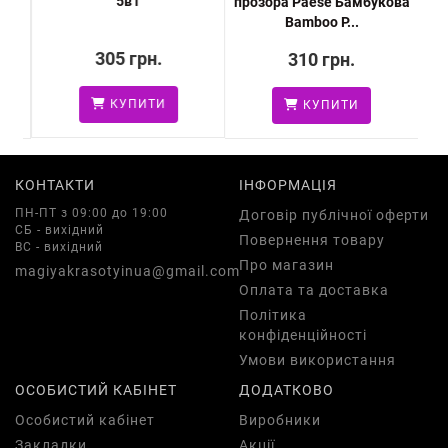
5в1
ip
прозора Paese Бамбукова
Bamboo P...
305 грн.
310 грн.
КУПИТИ
КУПИТИ
КОНТАКТИ
ІНФОРМАЦІЯ
ПН-ПТ з 09:00 до 19:00
Договір публічної оферти
СБ - вихідний
Повернення товару
ВС - вихідний
Про магазин
magiyakrasotyinua@gmail.com
Оплата та доставка
Політика
конфіденційності
Умови використання
ОСОБИСТИЙ КАБІНЕТ
ДОДАТКОВО
Особистий кабінет
Виробники
Закладки
Акції