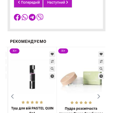
Попередній
Наступний
РЕКОМЕНДУЄМО
Хіт
Хіт
Хі
Туш для вій PASTEL QUIN
б
Пудра розсипчаста