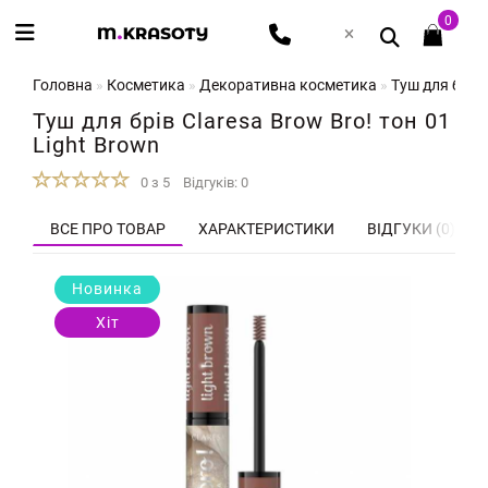
0
Головна
Косметика
Декоративна косметика
Туш для брів 
Туш для брів Claresa Brow Bro! тон 01
Light Brown
0 з 5
Відгуків: 0
ВСЕ ПРО ТОВАР
ХАРАКТЕРИСТИКИ
ВІДГУКИ (0)
Новинка
Хіт